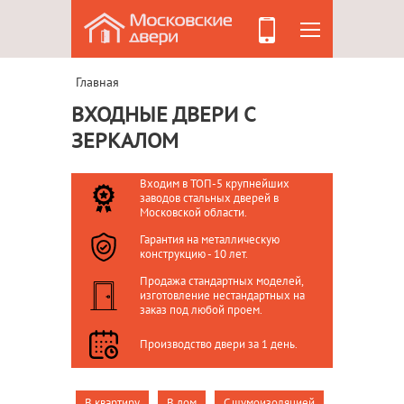
Главная
ВХОДНЫЕ ДВЕРИ С
ЗЕРКАЛОМ
Входим в ТОП-5 крупнейших
заводов стальных дверей в
Московской области.
Гарантия на металлическую
конструкцию - 10 лет.
Продажа стандартных моделей,
изготовление нестандартных на
заказ под любой проем.
Производство двери за 1 день.
В квартиру
В дом
С шумоизоляцией