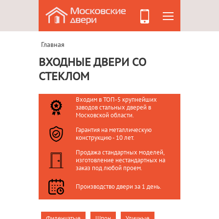
Главная
ВХОДНЫЕ ДВЕРИ СО
СТЕКЛОМ
Входим в ТОП-5 крупнейших
заводов стальных дверей в
Московской области.
Гарантия на металлическую
конструкцию - 10 лет.
Продажа стандартных моделей,
изготовление нестандартных на
заказ под любой проем.
Производство двери за 1 день.
Филенчатые
Шпон
Уличные