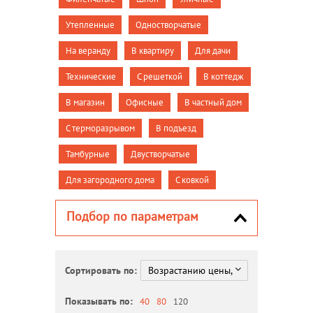
Утепленные
Одностворчатые
На веранду
В квартиру
Для дачи
Технические
С решеткой
В коттедж
В магазин
Офисные
В частный дом
С терморазрывом
В подъезд
Тамбурные
Двустворчатые
Для загородного дома
С ковкой
Подбор по параметрам
Сортировать по:
Показывать по:
40
80
120