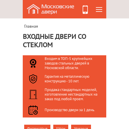
Главная
ВХОДНЫЕ ДВЕРИ СО
СТЕКЛОМ
Входим в ТОП-5 крупнейших
заводов стальных дверей в
Московской области.
Гарантия на металлическую
конструкцию - 10 лет.
Продажа стандартных моделей,
изготовление нестандартных на
заказ под любой проем.
Производство двери за 1 день.
Филенчатые
Шпон
Уличные