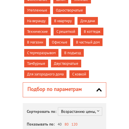
Утепленные
Одностворчатые
На веранду
В квартиру
Для дачи
Технические
С решеткой
В коттедж
В магазин
Офисные
В частный дом
С терморазрывом
В подъезд
Тамбурные
Двустворчатые
Для загородного дома
С ковкой
Подбор по параметрам
Сортировать по:
Показывать по:
40
80
120