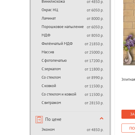
Винилискожа
от 4850 р.
Окрас НЦ
от 6050 р.
Ламинат
от 8000 р.
Порошковое напыление
от 6050 р.
МДФ
от 8050 р.
Филёнчатый МДФ
от 21850 р.
Массив
от 25000 р.
С фотопечатью
от 17200 р.
С зеркалом
от 11800 р.
Со стеклом
от 8990 р.
Элитная
С ковкой
от 11500 р.
Со стеклом и ковкой
от 11500 р.
С витражом
от 28150 р.
ЗА
По цене
ПО
Эконом
от 4850 р.