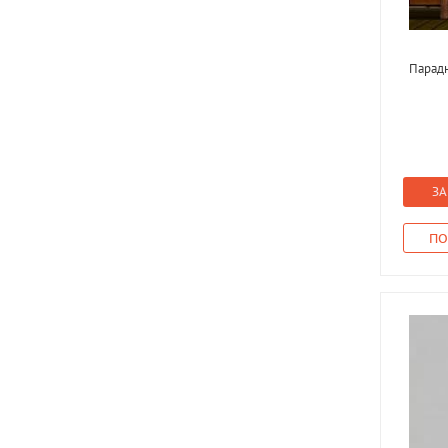
Парадн
ЗА
ПО