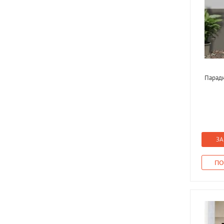
Парадн
ЗА
ПО