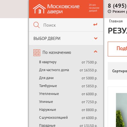
8 (495
Режим 
Главная
РЕЗУ
ВЫБОР ДВЕРИ
Под
По назначению
В квартиру
от 7500 р.
Для частного дома
от 16350 р.
Сортиро
Для дачи
от 5000 р.
Тамбурные
от 5850 р.
Утепленные
от 6000 р.
Уличные
от 7250 р.
Наружные
от 8800 р.
С шумоизоляцией
от 6000 р.
Парадные
от 13150 р.