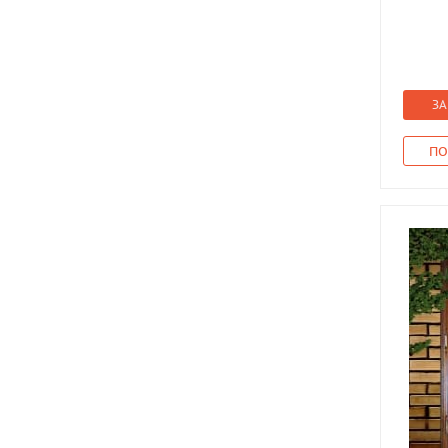
ЗА
ПО