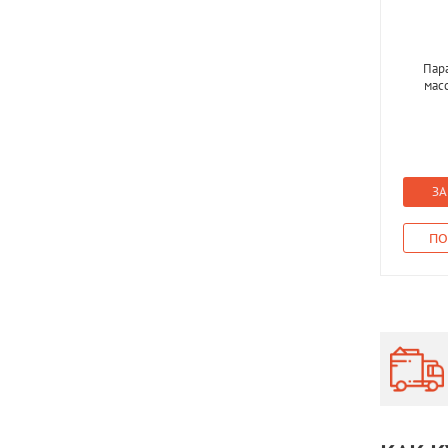
Пара
мас
ЗА
ПО