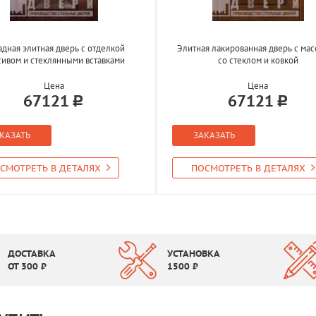
дная элитная дверь с отделкой
Элитная лакированная дверь с ма
сивом и стеклянными вставками
со стеклом и ковкой
Цена
Цена
67121
67121
КАЗАТЬ
ЗАКАЗАТЬ
СМОТРЕТЬ В ДЕТАЛЯХ
ПОСМОТРЕТЬ В ДЕТАЛЯХ
ДОСТАВКА
УСТАНОВКА
ОТ
300
₽
1500
₽