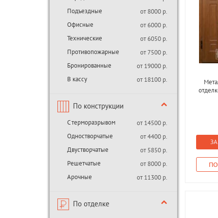
Подъездные
от 8000 р.
Офисные
от 6000 р.
Технические
от 6050 р.
Противопожарные
от 7500 р.
Бронированные
от 19000 р.
В кассу
от 18100 р.
Мета
отделк
По конструкции
С терморазрывом
от 14500 р.
Одностворчатые
от 4400 р.
ЗА
Двустворчатые
от 5850 р.
Решетчатые
от 8000 р.
ПО
Арочные
от 11300 р.
По отделке