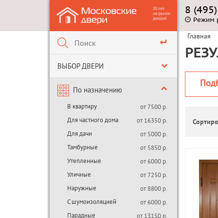
8 (495
Режим 
Главная
РЕЗУ
ВЫБОР ДВЕРИ
Под
По назначению
В квартиру
от 7500 р.
Для частного дома
от 16350 р.
Сортиро
Для дачи
от 5000 р.
Тамбурные
от 5850 р.
Утепленные
от 6000 р.
Уличные
от 7250 р.
Наружные
от 8800 р.
С шумоизоляцией
от 6000 р.
Парадные
от 13150 р.