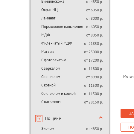
Винилискожа
от 4850 р.
Окрас НЦ
от 6050 р.
Ламинат
от 8000 р.
Порошковое напыление
от 6050 р.
МДФ
от 8050 р.
Филёнчатый МДФ
от 21850 р.
Массив
от 25000 р.
С фотопечатью
от 17200 р.
С зеркалом
от 11800 р.
Метал
Со стеклом
от 8990 р.
С ковкой
от 11500 р.
Со стеклом и ковкой
от 11500 р.
С витражом
от 28150 р.
ЗА
По цене
ПО
Эконом
от 4850 р.