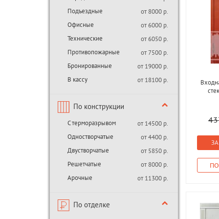
Подъездные
от 8000 р.
Офисные
от 6000 р.
Технические
от 6050 р.
Противопожарные
от 7500 р.
Бронированные
от 19000 р.
В кассу
от 18100 р.
Входна
сте
По конструкции
43
С терморазрывом
от 14500 р.
Одностворчатые
от 4400 р.
ЗА
Двустворчатые
от 5850 р.
Решетчатые
от 8000 р.
ПО
Арочные
от 11300 р.
По отделке