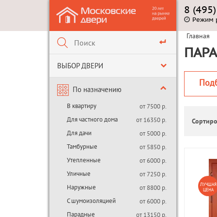
8 (495
Режим 
Главная
ПАРА
ВЫБОР ДВЕРИ
Под
По назначению
В квартиру
от 7500 р.
Для частного дома
от 16350 р.
Сортиро
Для дачи
от 5000 р.
Тамбурные
от 5850 р.
Утепленные
от 6000 р.
Уличные
от 7250 р.
ЛУЧШАЯ
Наружные
от 8800 р.
ЦЕНА
С шумоизоляцией
от 6000 р.
Парадные
от 13150 р.