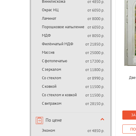
Винилискожа
от 4850 р.
Окрас НЦ
от 6050 р.
Ламинат
от 8000 р.
Порошковое напыление
от 6050 р.
МДФ
от 8050 р.
Филёнчатый МДФ
от 21850 р.
Массив
от 25000 р.
С фотопечатью
от 17200 р.
С зеркалом
от 11800 р.
Две
Со стеклом
от 8990 р.
С ковкой
от 11500 р.
Со стеклом и ковкой
от 11500 р.
С витражом
от 28150 р.
ЗА
По цене
ПО
Эконом
от 4850 р.