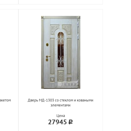
акетом
Дверь МД-1303 со стеклом и коваными
элементами
Цена
27945