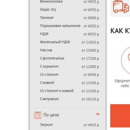
Винилискожа
от 4850 р.
Окрас НЦ
от 6050 р.
Ламинат
от 8000 р.
Порошковое напыление
от 6050 р.
КАК К
МДФ
от 8050 р.
Филёнчатый МДФ
от 21850 р.
Массив
от 25000 р.
С фотопечатью
от 17200 р.
С зеркалом
от 11800 р.
Со стеклом
от 8990 р.
Оформите
С ковкой
от 11500 р.
либо 
Со стеклом и ковкой
от 11500 р.
С витражом
от 28150 р.
По цене
Эконом
от 4850 р.