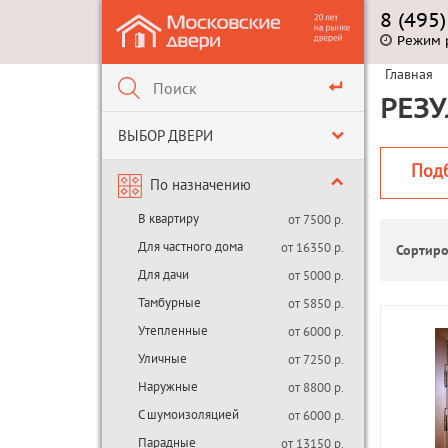
8 (495
Режим 
Главная
РЕЗУ
ВЫБОР ДВЕРИ
Под
По назначению
В квартиру
от 7500 р.
Для частного дома
от 16350 р.
Сортиро
Для дачи
от 5000 р.
Тамбурные
от 5850 р.
Утепленные
от 6000 р.
Уличные
от 7250 р.
Наружные
от 8800 р.
С шумоизоляцией
от 6000 р.
Парадные
от 13150 р.