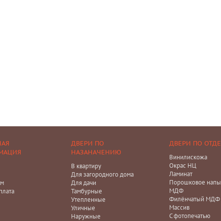
НАЯ
ДВЕРИ ПО
ДВЕРИ ПО ОТД
МАЦИЯ
НАЗАНАЧЕНИЮ
Винилискожа
Окрас НЦ
В квартиру
Ламинат
Для загородного дома
Порошковое напы
ам
Для дачи
МДФ
плата
Тамбурные
Филёнчатый МДФ
Утепленные
Массив
Уличные
С фотопечатью
Наружные