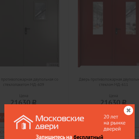
 противопожарная двупольная со
Дверь противопожарная двупольн
стеклопакетом МД-609
стеклом МД-611
Цена
Цена
21630
21630
КАЗАТЬ
ЗАКАЗАТЬ
СМОТРЕТЬ В ДЕТАЛЯХ
ПОСМОТРЕТЬ В ДЕТАЛЯХ
Запишитесь на
бесплатный