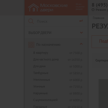
8 (495
Режим 
Главная
РЕЗУ
ВЫБОР ДВЕРИ
Под
По назначению
В квартиру
от 7500 р.
Для частного дома
от 16350 р.
Сортиро
Для дачи
от 5000 р.
Тамбурные
от 5850 р.
Утепленные
от 6000 р.
Уличные
от 7250 р.
Наружные
от 8800 р.
С шумоизоляцией
от 6000 р.
Парадные
от 13150 р.