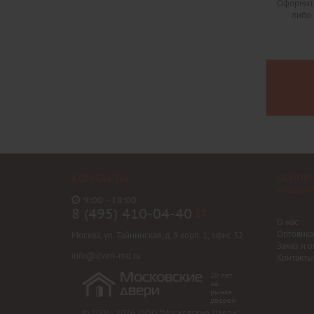
Оформите
либо 
КОНТАКТЫ
ОСНОВ
ИНФОР
9:00 - 18:00
8 (495) 410-04-40
О нас
Оптовик
Москва, ул. Тайнинская, д. 9 корп. 1, офис 32.
Заказ и о
info@dveri-md.ru
Контакты
20 лет
Московские
на
двери
рынке
дверей
© 2006- 2026, ООО "Московские Двери"