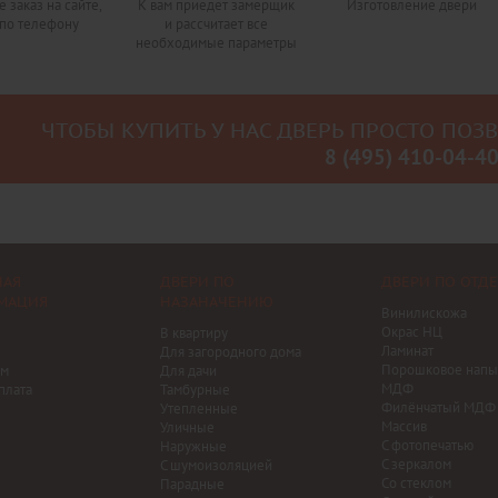
 заказ на сайте,
К вам приедет замерщик
Изготовление двери
по телефону
и рассчитает все
необходимые параметры
ЧТОБЫ КУПИТЬ У НАС ДВЕРЬ ПРОСТО ПОЗ
8 (495) 410-04-4
НАЯ
ДВЕРИ ПО
ДВЕРИ ПО ОТД
МАЦИЯ
НАЗАНАЧЕНИЮ
Винилискожа
Окрас НЦ
В квартиру
Ламинат
Для загородного дома
Порошковое напы
ам
Для дачи
МДФ
плата
Тамбурные
Филёнчатый МДФ
Утепленные
Массив
Уличные
С фотопечатью
Наружные
С зеркалом
С шумоизоляцией
Со стеклом
Парадные