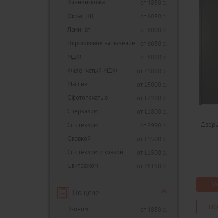
Винилискожа
от 4850 р.
Окрас НЦ
от 6050 р.
Ламинат
от 8000 р.
Порошковое напыление
от 6050 р.
МДФ
от 8050 р.
Филёнчатый МДФ
от 21850 р.
Массив
от 25000 р.
С фотопечатью
от 17200 р.
С зеркалом
от 11800 р.
Дверь
Со стеклом
от 8990 р.
С ковкой
от 11500 р.
Со стеклом и ковкой
от 11500 р.
С витражом
от 28150 р.
ЗА
По цене
ПО
Эконом
от 4850 р.