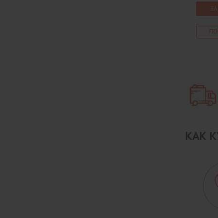
ЗА
ПО
КАК К