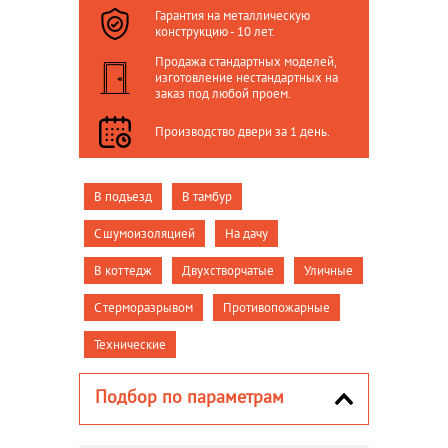
Гарантия на металлическую
конструкцию - 10 лет.
Продажа стандартных моделей,
изготовление нестандартных на
заказ под любой проем.
Производство двери за 1 день.
В подъезд
В тамбур
С шумоизоляцией
На дачу
В коттедж
Двухстворчатые
Уличные
С терморазрывом
Противопожарные
Технические
Подбор по параметрам