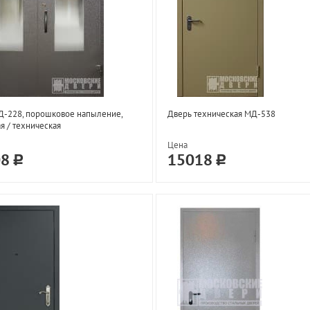
Д-228, порошковое напыление,
Дверь техническая МД-538
я / техническая
Цена
08
15018