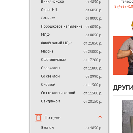
Винилискожа
телеф
от 4850 р.
8 (495) 41
Окрас НЦ
от 6050 р.
Ламинат
от 8000 р.
Порошковое напыление
от 6050 р.
МДФ
от 8050 р.
Филёнчатый МДФ
от 21850 р.
Массив
от 25000 р.
С фотопечатью
от 17200 р.
С зеркалом
от 11800 р.
Со стеклом
от 8990 р.
С ковкой
от 11500 р.
ДРУГИ
Со стеклом и ковкой
от 11500 р.
С витражом
от 28150 р.
По цене
Эконом
от 4850 р.