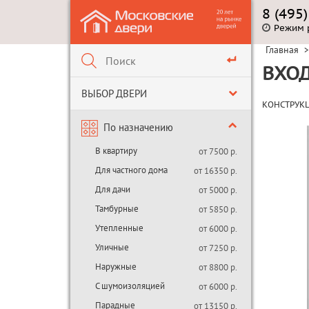
8 (495
Режим 
Главная
>
ВХОД
ВЫБОР ДВЕРИ
КОНСТРУК
По назначению
В квартиру
от 7500 р.
Для частного дома
от 16350 р.
Для дачи
от 5000 р.
Тамбурные
от 5850 р.
Утепленные
от 6000 р.
Уличные
от 7250 р.
Наружные
от 8800 р.
С шумоизоляцией
от 6000 р.
Парадные
от 13150 р.