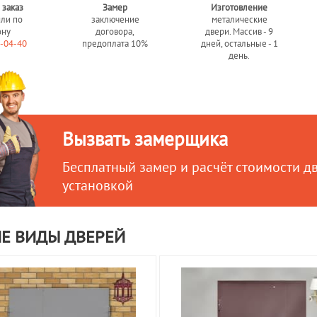
 заказ
Замер
Изготовление
или по
заключение
металические
ону
договора,
двери. Массив - 9
0-04-40
предоплата 10%
дней, остальные - 1
день.
Вызвать замерщика
Бесплатный замер и расчёт стоимости д
установкой
Е ВИДЫ ДВЕРЕЙ