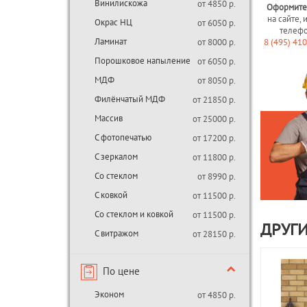
Винилискожа
от 4850 р.
Оформите
на сайте, 
Окрас НЦ
от 6050 р.
телеф
Ламинат
от 8000 р.
8 (495) 41
Порошковое напыление
от 6050 р.
МДФ
от 8050 р.
Филёнчатый МДФ
от 21850 р.
Массив
от 25000 р.
С фотопечатью
от 17200 р.
С зеркалом
от 11800 р.
Со стеклом
от 8990 р.
С ковкой
от 11500 р.
Со стеклом и ковкой
от 11500 р.
ДРУГИ
С витражом
от 28150 р.
По цене
Эконом
от 4850 р.