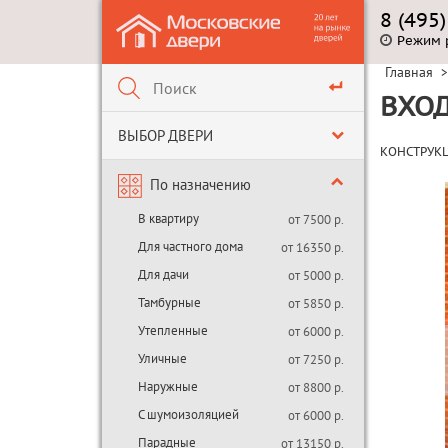
8 (495
Режим 
Главная
>
ВХОД
ВЫБОР ДВЕРИ
КОНСТРУК
По назначению
В квартиру
от 7500 р.
Для частного дома
от 16350 р.
Для дачи
от 5000 р.
Тамбурные
от 5850 р.
Утепленные
от 6000 р.
Уличные
от 7250 р.
Наружные
от 8800 р.
С шумоизоляцией
от 6000 р.
Парадные
от 13150 р.