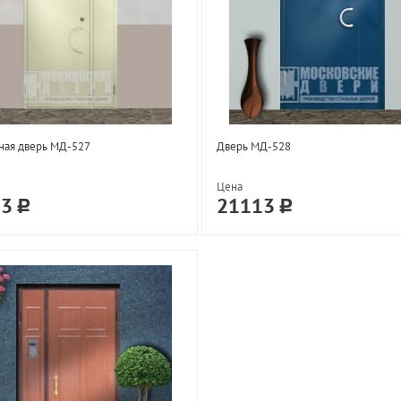
ная дверь МД-527
Дверь МД-528
Цена
13
21113