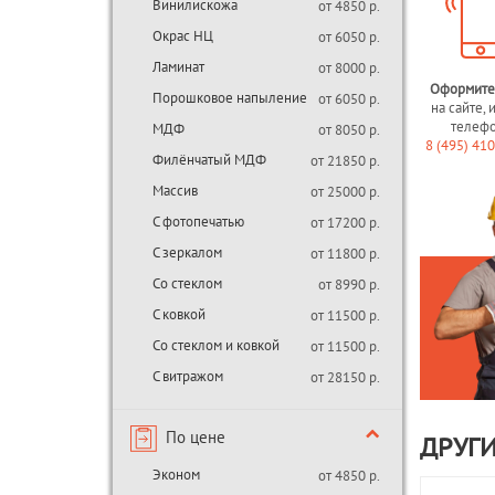
Винилискожа
от 4850 р.
Окрас НЦ
от 6050 р.
Ламинат
от 8000 р.
Оформите
Порошковое напыление
от 6050 р.
на сайте, 
телеф
МДФ
от 8050 р.
8 (495) 41
Филёнчатый МДФ
от 21850 р.
Массив
от 25000 р.
С фотопечатью
от 17200 р.
С зеркалом
от 11800 р.
Со стеклом
от 8990 р.
С ковкой
от 11500 р.
Со стеклом и ковкой
от 11500 р.
С витражом
от 28150 р.
По цене
ДРУГИ
Эконом
от 4850 р.