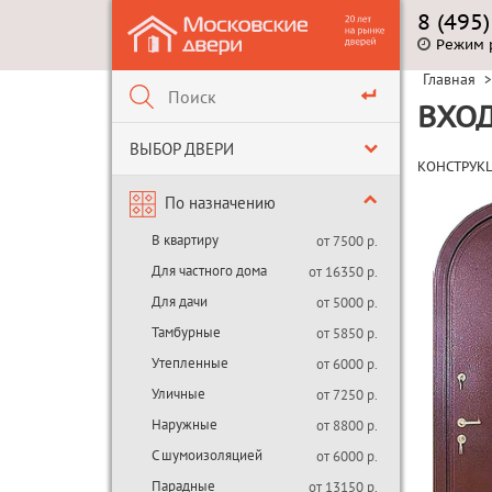
8 (495
Режим 
Главная
>
ВХОД
ВЫБОР ДВЕРИ
КОНСТРУК
По назначению
В квартиру
от 7500 р.
Для частного дома
от 16350 р.
Для дачи
от 5000 р.
Тамбурные
от 5850 р.
Утепленные
от 6000 р.
Уличные
от 7250 р.
Наружные
от 8800 р.
С шумоизоляцией
от 6000 р.
Парадные
от 13150 р.