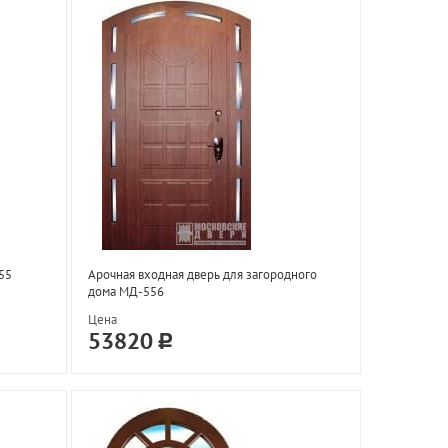
55
Арочная входная дверь для загородного
дома МД-556
Цена
53820