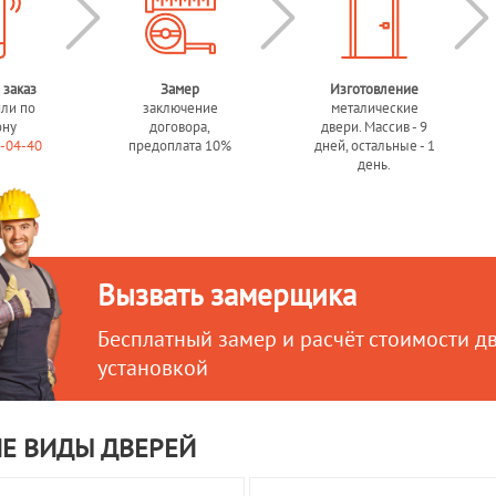
 заказ
Замер
Изготовление
или по
заключение
металические
ону
договора,
двери. Массив - 9
0-04-40
предоплата 10%
дней, остальные - 1
день.
Вызвать замерщика
Бесплатный замер и расчёт стоимости д
установкой
Е ВИДЫ ДВЕРЕЙ