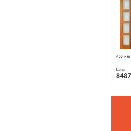
Арочная 
Цена
848