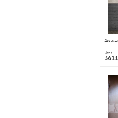
Дверь дл
Цена
361