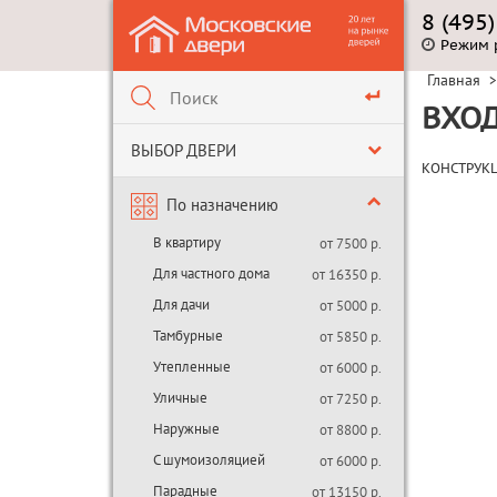
8 (495
Режим 
Главная
>
ВХОД
ВЫБОР ДВЕРИ
КОНСТРУК
По назначению
В квартиру
от 7500 р.
Для частного дома
от 16350 р.
Для дачи
от 5000 р.
Тамбурные
от 5850 р.
Утепленные
от 6000 р.
Уличные
от 7250 р.
Наружные
от 8800 р.
С шумоизоляцией
от 6000 р.
Парадные
от 13150 р.