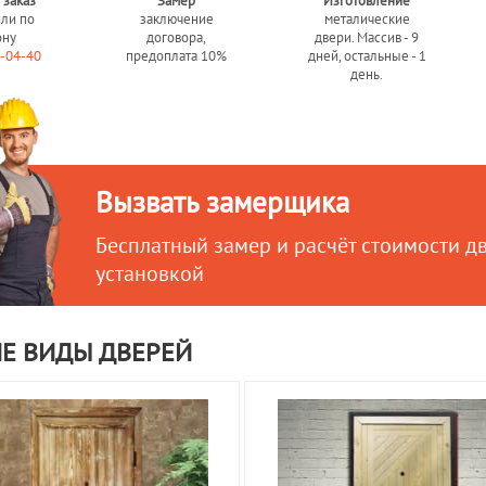
 заказ
Замер
Изготовление
или по
заключение
металические
ону
договора,
двери. Массив - 9
0-04-40
предоплата 10%
дней, остальные - 1
день.
Вызвать замерщика
Бесплатный замер и расчёт стоимости д
установкой
Е ВИДЫ ДВЕРЕЙ