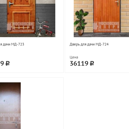
я дачи МД-723
Дверь для дачи МД-724
Цена
19
36119