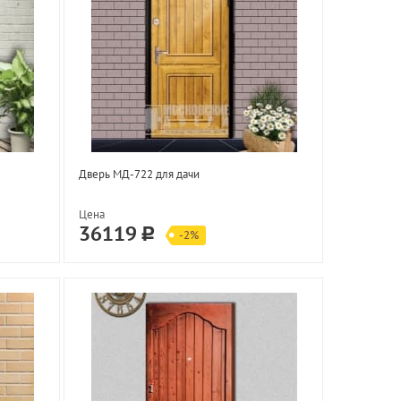
Дверь МД-722 для дачи
Цена
36119
-2%