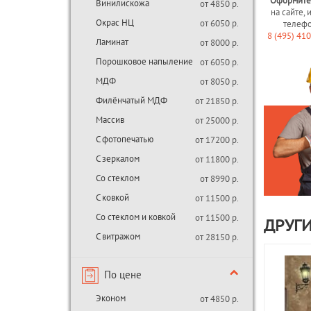
Оформите
Винилискожа
от 4850 р.
на сайте, 
Окрас НЦ
от 6050 р.
телеф
8 (495) 41
Ламинат
от 8000 р.
Порошковое напыление
от 6050 р.
МДФ
от 8050 р.
Филёнчатый МДФ
от 21850 р.
Массив
от 25000 р.
С фотопечатью
от 17200 р.
С зеркалом
от 11800 р.
Со стеклом
от 8990 р.
С ковкой
от 11500 р.
Со стеклом и ковкой
от 11500 р.
ДРУГИ
С витражом
от 28150 р.
По цене
Эконом
от 4850 р.