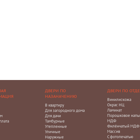
НАЯ
ДВЕРИ ПО
ДВЕРИ ПО ОТД
МАЦИЯ
НАЗАНАЧЕНИЮ
Винилискожа
Окрас НЦ
В квартиру
Ламинат
Для загородного дома
Порошковое напы
ам
Для дачи
МДФ
плата
Тамбурные
Филёнчатый МДФ
Утепленные
Массив
Уличные
С фотопечатью
Наружные