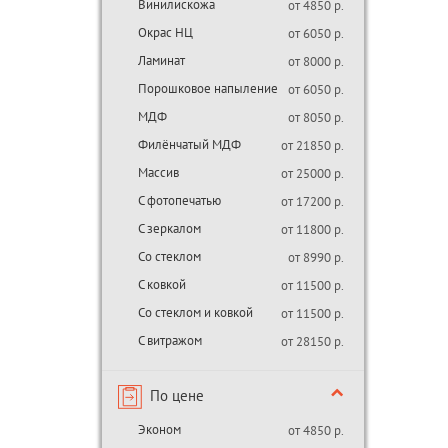
Винилискожа
от 4850 р.
Окрас НЦ
от 6050 р.
Ламинат
от 8000 р.
Порошковое напыление
от 6050 р.
МДФ
от 8050 р.
Филёнчатый МДФ
от 21850 р.
Массив
от 25000 р.
С фотопечатью
от 17200 р.
С зеркалом
от 11800 р.
Со стеклом
от 8990 р.
С ковкой
от 11500 р.
Со стеклом и ковкой
от 11500 р.
С витражом
от 28150 р.
По цене
Эконом
от 4850 р.