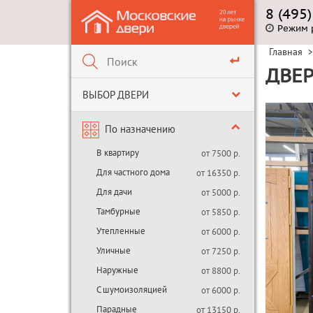
8 (495
Режим 
Главная
>
ДВЕР
ВЫБОР ДВЕРИ
По назначению
В квартиру
от 7500 р.
Для частного дома
от 16350 р.
Для дачи
от 5000 р.
Тамбурные
от 5850 р.
Утепленные
от 6000 р.
Уличные
от 7250 р.
Наружные
от 8800 р.
С шумоизоляцией
от 6000 р.
Парадные
от 13150 р.