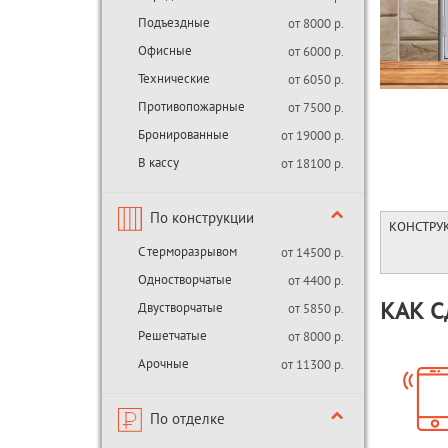
Подъездные
от 8000 р.
Офисные
от 6000 р.
Технические
от 6050 р.
Противопожарные
от 7500 р.
Бронированные
от 19000 р.
В кассу
от 18100 р.
По конструкции
КОНСТРУ
С терморазрывом
от 14500 р.
Одностворчатые
от 4400 р.
Двустворчатые
КАК С
от 5850 р.
Решетчатые
от 8000 р.
Арочные
от 11300 р.
По отделке