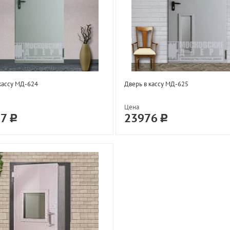
кассу МД-624
Дверь в кассу МД-625
Цена
37
23976