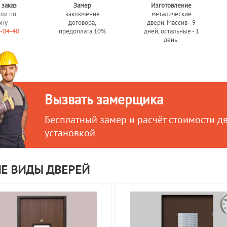
 заказ
Замер
Изготовление
или по
заключение
металические
ону
договора,
двери. Массив - 9
0-04-40
предоплата 10%
дней, остальные - 1
день.
Вызвать замерщика
Бесплатный замер и расчёт стоимости д
установкой
Е ВИДЫ ДВЕРЕЙ