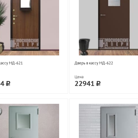
кассу МД-621
Дверь в кассу МД-622
Цена
34
22941