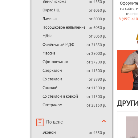
Винилискожа
от 4850 р.
Оформите
на сайте, 
Окрас НЦ
от 6050 р.
телеф
Ламинат
от 8000 р.
8 (495) 41
Порошковое напыление
от 6050 р.
МДФ
от 8050 р.
Филёнчатый МДФ
от 21850 р.
Массив
от 25000 р.
С фотопечатью
от 17200 р.
С зеркалом
от 11800 р.
Со стеклом
от 8990 р.
С ковкой
от 11500 р.
Со стеклом и ковкой
от 11500 р.
ДРУГИ
С витражом
от 28150 р.
По цене
Эконом
от 4850 р.