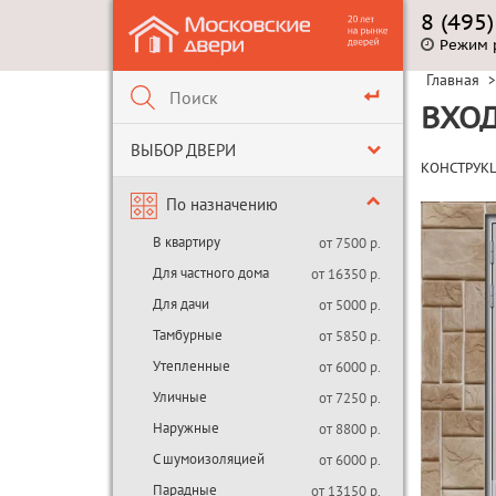
8 (495
Режим 
Главная
>
ВХОД
ВЫБОР ДВЕРИ
КОНСТРУК
По назначению
В квартиру
от 7500 р.
Для частного дома
от 16350 р.
Для дачи
от 5000 р.
Тамбурные
от 5850 р.
Утепленные
от 6000 р.
Уличные
от 7250 р.
Наружные
от 8800 р.
С шумоизоляцией
от 6000 р.
Парадные
от 13150 р.