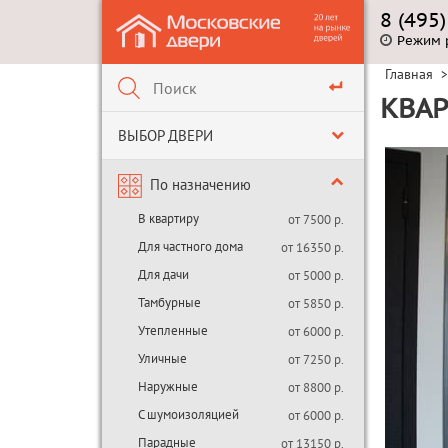
8 (495
Режим 
Главная
>
КВАР
ВЫБОР ДВЕРИ
По назначению
В квартиру
от 7500 р.
Для частного дома
от 16350 р.
Для дачи
от 5000 р.
Тамбурные
от 5850 р.
Утепленные
от 6000 р.
Уличные
от 7250 р.
Наружные
от 8800 р.
С шумоизоляцией
от 6000 р.
Парадные
от 13150 р.