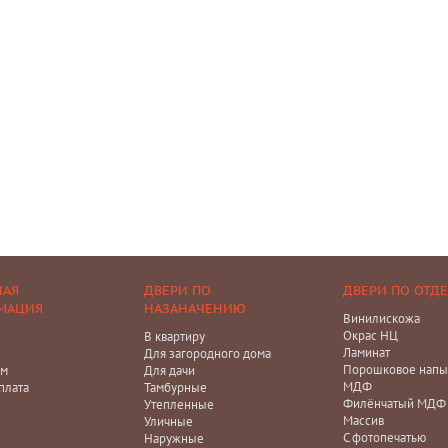
НАЯ
ДВЕРИ ПО
ДВЕРИ ПО ОТД
МАЦИЯ
НАЗАНАЧЕНИЮ
Винилискожа
Окрас НЦ
В квартиру
Ламинат
Для загородного дома
Порошковое напы
ам
Для дачи
МДФ
плата
Тамбурные
Филёнчатый МДФ
Утепленные
Массив
Уличные
С фотопечатью
Наружные