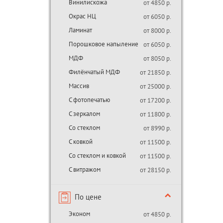
Винилискожа
от 4850 р.
Окрас НЦ
от 6050 р.
Ламинат
от 8000 р.
Порошковое напыление
от 6050 р.
МДФ
от 8050 р.
Филёнчатый МДФ
от 21850 р.
Массив
от 25000 р.
С фотопечатью
от 17200 р.
С зеркалом
от 11800 р.
Со стеклом
от 8990 р.
С ковкой
от 11500 р.
Со стеклом и ковкой
от 11500 р.
С витражом
от 28150 р.
По цене
Эконом
от 4850 р.