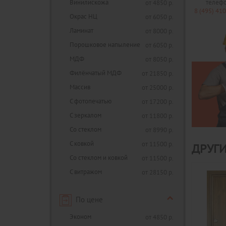
Винилискожа
телеф
от 4850 р.
8 (495) 41
Окрас НЦ
от 6050 р.
Ламинат
от 8000 р.
Порошковое напыление
от 6050 р.
МДФ
от 8050 р.
Филёнчатый МДФ
от 21850 р.
Массив
от 25000 р.
С фотопечатью
от 17200 р.
С зеркалом
от 11800 р.
Со стеклом
от 8990 р.
С ковкой
от 11500 р.
ДРУГИ
Со стеклом и ковкой
от 11500 р.
С витражом
от 28150 р.
По цене
Эконом
от 4850 р.