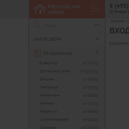
8 (495
Режим 
Главная
>
ВХОД
ВЫБОР ДВЕРИ
КОНСТРУК
По назначению
В квартиру
от 7500 р.
Для частного дома
от 16350 р.
Для дачи
от 5000 р.
Тамбурные
от 5850 р.
Утепленные
от 6000 р.
Уличные
от 7250 р.
Наружные
от 8800 р.
С шумоизоляцией
от 6000 р.
Парадные
от 13150 р.