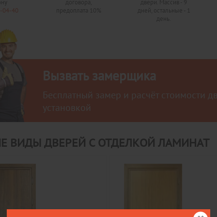
ону
договора,
двери. Массив - 9
0-04-40
предоплата 10%
дней, остальные - 1
день.
Вызвать замерщика
Бесплатный замер и расчёт стоимости д
установкой
Е ВИДЫ ДВЕРЕЙ С ОТДЕЛКОЙ ЛАМИНАТ