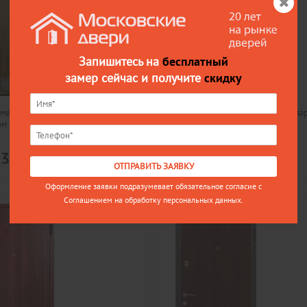
Запишитесь на
бесплатный
замер сейчас и получите
скидку
металлическая дверь в квартиру с
Входная металлическая дверь в ква
ом МД-142
ламинатом МД-143
Цена
33
11333
ОТПРАВИТЬ ЗАЯВКУ
Оформление заявки подразумевает обязательное согласие с
Соглашением на обработку персональных данных.