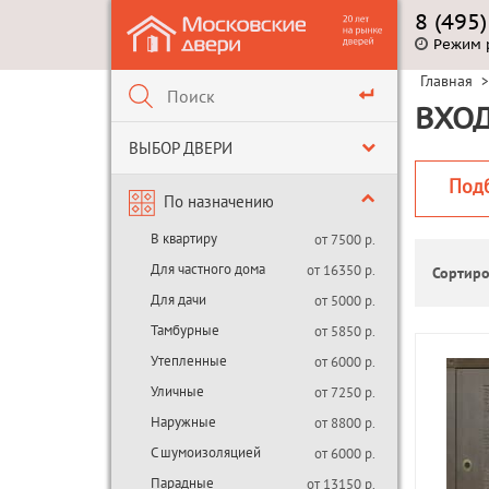
8 (495
Режим 
Главная
>
ВХОД
ВЫБОР ДВЕРИ
Под
По назначению
В квартиру
от 7500 р.
Для частного дома
от 16350 р.
Сортиро
Для дачи
от 5000 р.
Тамбурные
от 5850 р.
Утепленные
от 6000 р.
Уличные
от 7250 р.
Наружные
от 8800 р.
С шумоизоляцией
от 6000 р.
Парадные
от 13150 р.