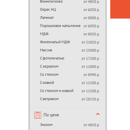
Винилискожа
от 4850 р.
Окрас НЦ
от 6050 р.
Ламинат
от 8000 р.
Порошковое напыление
от 6050 р.
МДФ
от 8050 р.
Филёнчатый МДФ
от 21850 р.
Массив
от 25000 р.
С фотопечатью
от 17200 р.
С зеркалом
от 11800 р.
Со стеклом
от 8990 р.
С ковкой
от 11500 р.
Со стеклом и ковкой
от 11500 р.
С витражом
от 28150 р.
По цене
Эконом
от 4850 р.