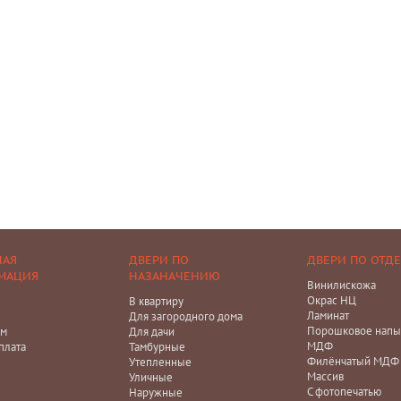
НАЯ
ДВЕРИ ПО
ДВЕРИ ПО ОТД
МАЦИЯ
НАЗАНАЧЕНИЮ
Винилискожа
Окрас НЦ
В квартиру
Ламинат
Для загородного дома
Порошковое напы
ам
Для дачи
МДФ
плата
Тамбурные
Филёнчатый МДФ
Утепленные
Массив
Уличные
С фотопечатью
Наружные