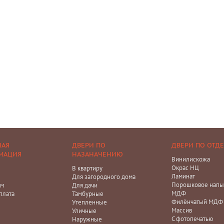
НАЯ
ДВЕРИ ПО
ДВЕРИ ПО ОТД
МАЦИЯ
НАЗАНАЧЕНИЮ
Винилискожа
Окрас НЦ
В квартиру
Ламинат
Для загородного дома
Порошковое напы
ам
Для дачи
МДФ
плата
Тамбурные
Филёнчатый МДФ
Утепленные
Массив
Уличные
С фотопечатью
Наружные