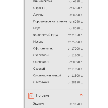
Винилискожа
от 4850 р.
Окрас НЦ
от 6050 р.
Ламинат
от 8000 р.
Порошковое напыление
от 6050 р.
МДФ
от 8050 р.
Филёнчатый МДФ
от 21850 р.
Массив
от 25000 р.
С фотопечатью
от 17200 р.
С зеркалом
от 11800 р.
Со стеклом
от 8990 р.
С ковкой
от 11500 р.
Со стеклом и ковкой
от 11500 р.
С витражом
от 28150 р.
По цене
Эконом
от 4850 р.