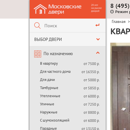
8 (495
Режим 
Главная
>
КВАР
ВЫБОР ДВЕРИ
По назначению
В квартиру
от 7500 р.
Для частного дома
от 16350 р.
Для дачи
от 5000 р.
Тамбурные
от 5850 р.
Утепленные
от 6000 р.
Уличные
от 7250 р.
Наружные
от 8800 р.
С шумоизоляцией
от 6000 р.
Парадные
от 13150 р.