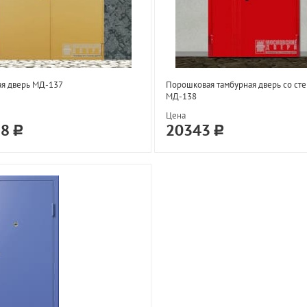
ая дверь МД-137
Порошковая тамбурная дверь со ст
МД-138
Цена
18
20343