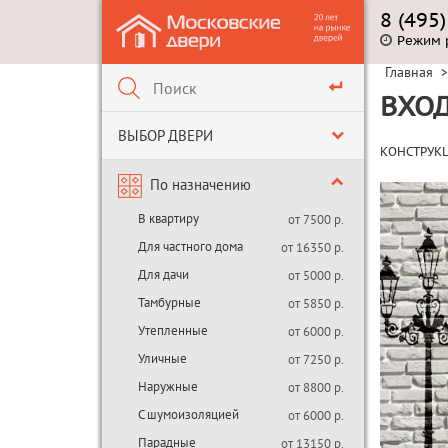
8 (495
Режим 
Главная
>
ВХОД
ВЫБОР ДВЕРИ
КОНСТРУК
По назначению
В квартиру
от 7500 р.
Для частного дома
от 16350 р.
Для дачи
от 5000 р.
Тамбурные
от 5850 р.
Утепленные
от 6000 р.
Уличные
от 7250 р.
Наружные
от 8800 р.
С шумоизоляцией
от 6000 р.
Парадные
от 13150 р.