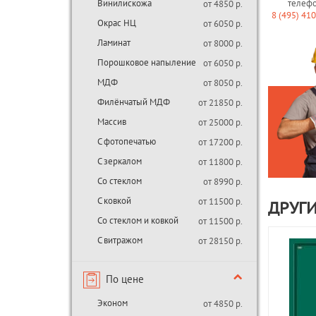
Винилискожа
телеф
от 4850 р.
8 (495) 41
Окрас НЦ
от 6050 р.
Ламинат
от 8000 р.
Порошковое напыление
от 6050 р.
МДФ
от 8050 р.
Филёнчатый МДФ
от 21850 р.
Массив
от 25000 р.
С фотопечатью
от 17200 р.
С зеркалом
от 11800 р.
Со стеклом
от 8990 р.
С ковкой
от 11500 р.
ДРУГИ
Со стеклом и ковкой
от 11500 р.
С витражом
от 28150 р.
По цене
Эконом
от 4850 р.