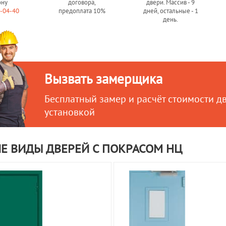
ону
договора,
двери. Массив - 9
0-04-40
предоплата 10%
дней, остальные - 1
день.
Вызвать замерщика
Бесплатный замер и расчёт стоимости д
установкой
Е ВИДЫ ДВЕРЕЙ С ПОКРАСОМ НЦ