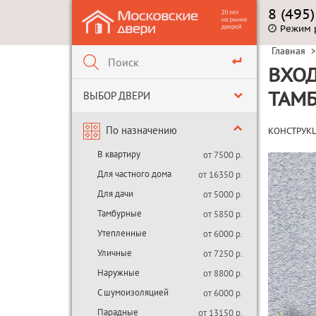
8 (495
Режим 
Главная
>
ВХОД
ВЫБОР ДВЕРИ
ТАМ
По назначению
КОНСТРУК
В квартиру
от 7500 р.
Для частного дома
от 16350 р.
Для дачи
от 5000 р.
Тамбурные
от 5850 р.
Утепленные
от 6000 р.
Уличные
от 7250 р.
Наружные
от 8800 р.
С шумоизоляцией
от 6000 р.
Парадные
от 13150 р.