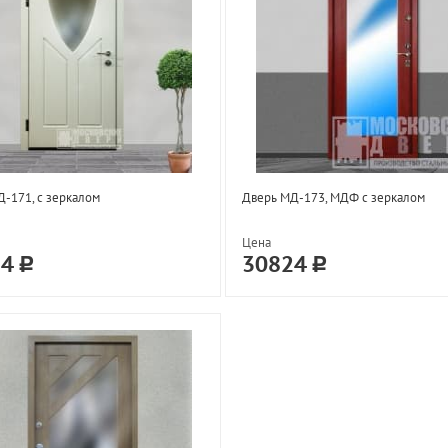
-171, с зеркалом
Дверь МД-173, МДФ с зеркалом
Цена
24
30824