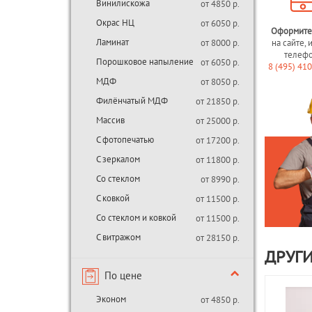
Винилискожа
от 4850 р.
Окрас НЦ
от 6050 р.
Оформите
Ламинат
от 8000 р.
на сайте, 
телеф
Порошковое напыление
от 6050 р.
8 (495) 41
МДФ
от 8050 р.
Филёнчатый МДФ
от 21850 р.
Массив
от 25000 р.
С фотопечатью
от 17200 р.
С зеркалом
от 11800 р.
Со стеклом
от 8990 р.
С ковкой
от 11500 р.
Со стеклом и ковкой
от 11500 р.
С витражом
от 28150 р.
ДРУГИ
По цене
Эконом
от 4850 р.