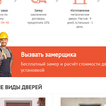
 заказ
Замер
Изготовление
или по
заключение
металические
ону
договора,
двери. Массив - 9
0-04-40
предоплата 10%
дней, остальные - 1
день.
Вызвать замерщика
Бесплатный замер и расчёт стоимости д
установкой
Е ВИДЫ ДВЕРЕЙ