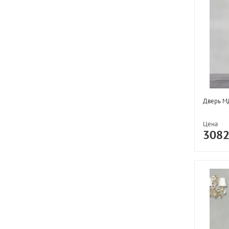
Дверь МД
Цена
308