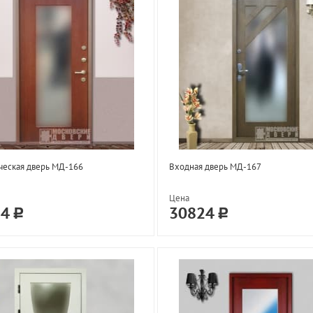
ческая дверь МД-166
Входная дверь МД-167
Цена
24
30824