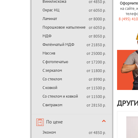
Винилискожа
от 4850 р.
Оформите
на сайте, 
Окрас НЦ
от 6050 р.
телеф
Ламинат
от 8000 р.
8 (495) 41
Порошковое напыление
от 6050 р.
МДФ
от 8050 р.
Филёнчатый МДФ
от 21850 р.
Массив
от 25000 р.
С фотопечатью
от 17200 р.
С зеркалом
от 11800 р.
Со стеклом
от 8990 р.
С ковкой
от 11500 р.
Со стеклом и ковкой
от 11500 р.
ДРУГИ
С витражом
от 28150 р.
По цене
Эконом
от 4850 р.