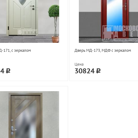
-171, с зеркалом
Дверь МД-173, МДФ с зеркалом
Цена
24
30824