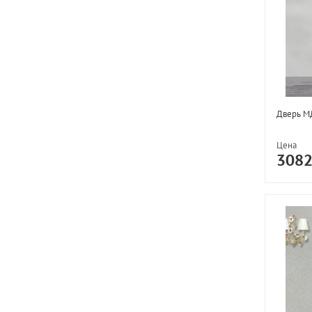
Дверь МД
Цена
308