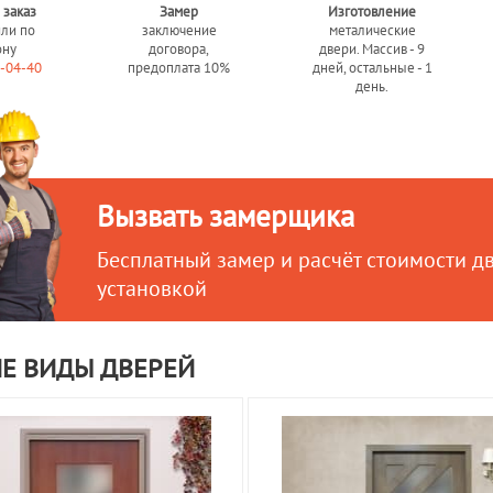
 заказ
Замер
Изготовление
или по
заключение
металические
ону
договора,
двери. Массив - 9
0-04-40
предоплата 10%
дней, остальные - 1
день.
Вызвать замерщика
Бесплатный замер и расчёт стоимости д
установкой
Е ВИДЫ ДВЕРЕЙ