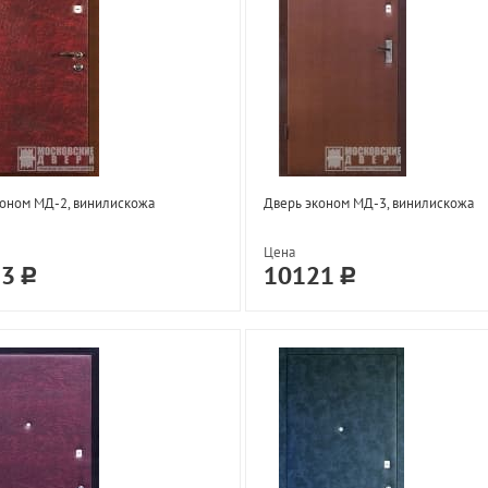
оном МД-2, винилискожа
Дверь эконом МД-3, винилискожа
Цена
33
10121