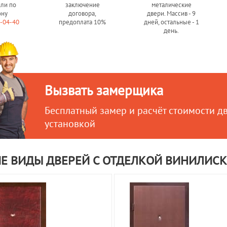
или по
заключение
металические
ону
договора,
двери. Массив - 9
0-04-40
предоплата 10%
дней, остальные - 1
день.
Вызвать замерщика
Бесплатный замер и расчёт стоимости д
установкой
ИЕ ВИДЫ ДВЕРЕЙ С ОТДЕЛКОЙ ВИНИЛИС