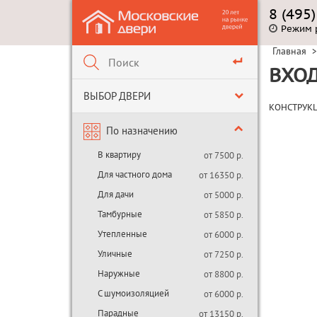
8 (495
Режим 
Главная
>
ВХОД
ВЫБОР ДВЕРИ
КОНСТРУК
По назначению
В квартиру
от 7500 р.
Для частного дома
от 16350 р.
Для дачи
от 5000 р.
Тамбурные
от 5850 р.
Утепленные
от 6000 р.
Уличные
от 7250 р.
Наружные
от 8800 р.
С шумоизоляцией
от 6000 р.
Парадные
от 13150 р.