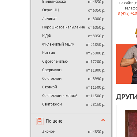
Винилискожа
от 4850 р.
на сайте, 
телеф
Окрас НЦ
от 6050 р.
8 (495) 41
Ламинат
от 8000 р.
Порошковое напыление
от 6050 р.
МДФ
от 8050 р.
Филёнчатый МДФ
от 21850 р.
Массив
от 25000 р.
С фотопечатью
от 17200 р.
С зеркалом
от 11800 р.
Со стеклом
от 8990 р.
С ковкой
от 11500 р.
Со стеклом и ковкой
от 11500 р.
ДРУГ
С витражом
от 28150 р.
По цене
Эконом
от 4850 р.