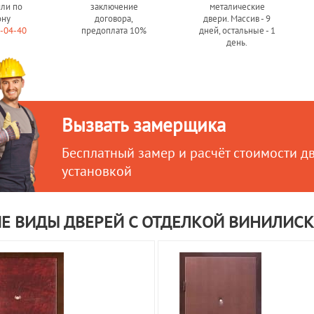
или по
заключение
металические
ону
договора,
двери. Массив - 9
0-04-40
предоплата 10%
дней, остальные - 1
день.
Вызвать замерщика
Бесплатный замер и расчёт стоимости д
установкой
ИЕ ВИДЫ ДВЕРЕЙ С ОТДЕЛКОЙ ВИНИЛИС