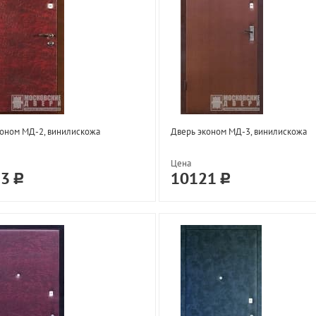
оном МД-2, винилискожа
Дверь эконом МД-3, винилискожа
Цена
33
10121