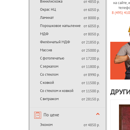
Винилискожа
от 4850 р.
на сайте, 
телеф
Окрас НЦ
от 6050 р.
8 (495) 41
Ламинат
от 8000 р.
Порошковое напыление
от 6050 р.
МДФ
от 8050 р.
Филёнчатый МДФ
от 21850 р.
Массив
от 25000 р.
С фотопечатью
от 17200 р.
С зеркалом
от 11800 р.
Со стеклом
от 8990 р.
С ковкой
от 11500 р.
Со стеклом и ковкой
от 11500 р.
ДРУГ
С витражом
от 28150 р.
По цене
Эконом
от 4850 р.