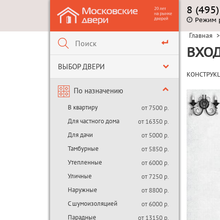
8 (495
Режим 
Главная
>
ВХОД
ВЫБОР ДВЕРИ
КОНСТРУК
По назначению
В квартиру
от 7500 р.
Для частного дома
от 16350 р.
Для дачи
от 5000 р.
Тамбурные
от 5850 р.
Утепленные
от 6000 р.
Уличные
от 7250 р.
Наружные
от 8800 р.
С шумоизоляцией
от 6000 р.
Парадные
от 13150 р.