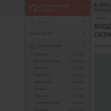
8 (495
Режим 
Главная
>
ВХО
ВЫБОР ДВЕРИ
ОКР
По назначению
КОНСТРУК
В квартиру
от 7500 р.
Для частного дома
от 16350 р.
Для дачи
от 5000 р.
Тамбурные
от 5850 р.
Утепленные
от 6000 р.
Уличные
от 7250 р.
Наружные
от 8800 р.
С шумоизоляцией
от 6000 р.
Парадные
от 13150 р.