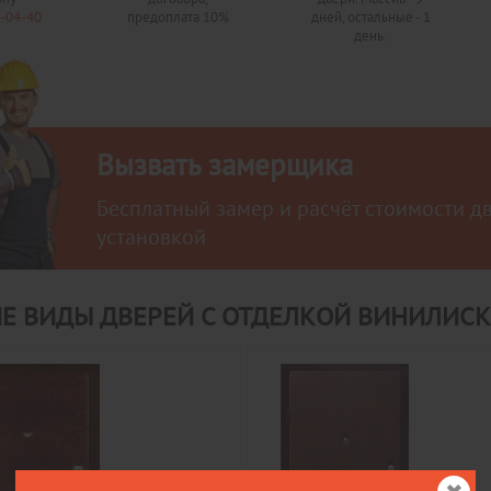
0-04-40
предоплата 10%
дней, остальные - 1
день.
Вызвать замерщика
Бесплатный замер и расчёт стоимости д
установкой
ИЕ ВИДЫ ДВЕРЕЙ С ОТДЕЛКОЙ ВИНИЛИС