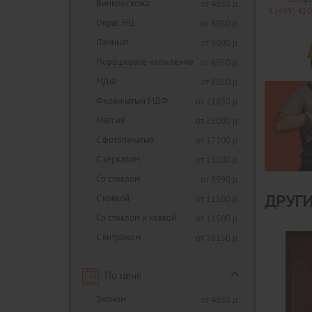
Винилискожа
от 4850 р.
8 (495) 41
Окрас НЦ
от 6050 р.
Ламинат
от 8000 р.
Порошковое напыление
от 6050 р.
МДФ
от 8050 р.
Филёнчатый МДФ
от 21850 р.
Массив
от 25000 р.
С фотопечатью
от 17200 р.
С зеркалом
от 11800 р.
Со стеклом
от 8990 р.
С ковкой
от 11500 р.
ДРУГ
Со стеклом и ковкой
от 11500 р.
С витражом
от 28150 р.
По цене
Эконом
от 4850 р.