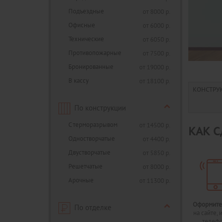
Подъездные
от 8000 р.
Офисные
от 6000 р.
Технические
от 6050 р.
Противопожарные
от 7500 р.
Бронированные
от 19000 р.
В кассу
от 18100 р.
КОНСТРУ
По конструкции
С терморазрывом
от 14500 р.
КАК С
Одностворчатые
от 4400 р.
Двустворчатые
от 5850 р.
Решетчатые
от 8000 р.
Арочные
от 11300 р.
Оформите
По отделке
на сайте, 
телеф