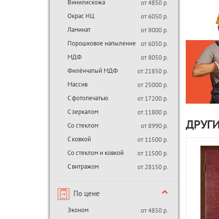
Винилискожа
от 4850 р.
Окрас НЦ
от 6050 р.
Ламинат
от 8000 р.
Порошковое напыление
от 6050 р.
МДФ
от 8050 р.
Филёнчатый МДФ
от 21850 р.
Массив
от 25000 р.
С фотопечатью
от 17200 р.
С зеркалом
от 11800 р.
ДРУГ
Со стеклом
от 8990 р.
С ковкой
от 11500 р.
Со стеклом и ковкой
от 11500 р.
С витражом
от 28150 р.
По цене
Эконом
от 4850 р.