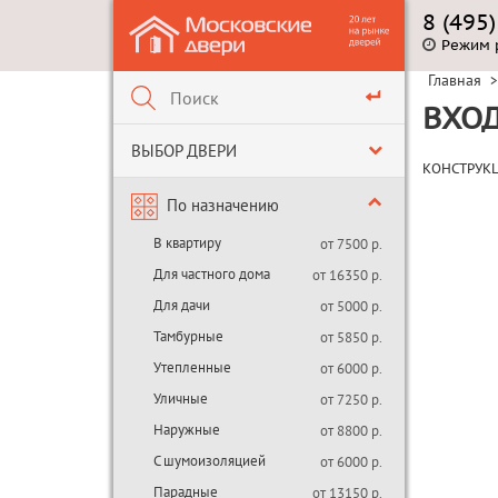
8 (495
Режим 
Главная
>
ВХО
ВЫБОР ДВЕРИ
КОНСТРУК
По назначению
В квартиру
от 7500 р.
Для частного дома
от 16350 р.
Для дачи
от 5000 р.
Тамбурные
от 5850 р.
Утепленные
от 6000 р.
Уличные
от 7250 р.
Наружные
от 8800 р.
С шумоизоляцией
от 6000 р.
Парадные
от 13150 р.