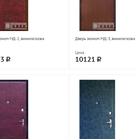
оном МД-2, винилискожа
Дверь эконом МД-3, винилискожа
Цена
33
10121