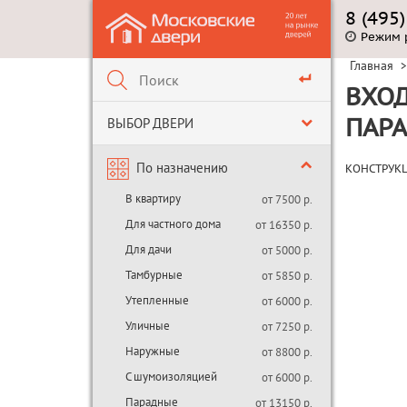
8 (495
Режим 
Главная
>
ВХОД
ВЫБОР ДВЕРИ
ПАР
По назначению
КОНСТРУК
В квартиру
от 7500 р.
Для частного дома
от 16350 р.
Для дачи
от 5000 р.
Тамбурные
от 5850 р.
Утепленные
от 6000 р.
Уличные
от 7250 р.
Наружные
от 8800 р.
С шумоизоляцией
от 6000 р.
Парадные
от 13150 р.