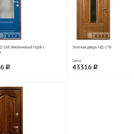
Д-169, Филёнчатый МДФ с
Элитная дверь МД-170
м
Цена
36
43316