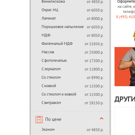
Винилискожа
Оформите
от 4850 р.
на сайте, 
Окрас НЦ
от 6050 р.
телеф
8 (495) 41
Ламинат
от 8000 р.
Порошковое напыление
от 6050 р.
МДФ
от 8050 р.
Филёнчатый МДФ
от 21850 р.
Массив
от 25000 р.
С фотопечатью
от 17200 р.
С зеркалом
от 11800 р.
Со стеклом
от 8990 р.
С ковкой
от 11500 р.
Со стеклом и ковкой
от 11500 р.
ДРУГИ
С витражом
от 28150 р.
По цене
Эконом
от 4850 р.