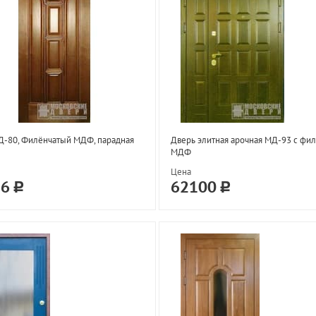
Д-80, Филёнчатый МДФ, парадная
Дверь элитная арочная МД-93 с фи
МДФ
Цена
16
62100