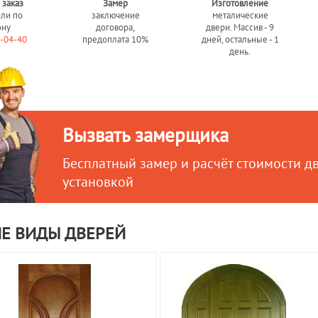
 заказ
Замер
Изготовление
или по
заключение
металические
ону
договора,
двери. Массив - 9
0-04-40
предоплата 10%
дней, остальные - 1
день.
Вызвать замерщика
Бесплатный замер и расчёт стоимости д
установкой
Е ВИДЫ ДВЕРЕЙ