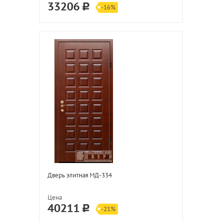
33206
-16%
Дверь элитная МД-334
Цена
40211
-21%