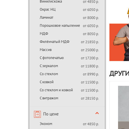
Винилискожа
от 4850 р.
Окрас НЦ
от 6050 р.
Ламинат
от 8000 р.
Порошковое напыление
от 6050 р.
МДФ
от 8050 р.
Филёнчатый МДФ
от 21850 р.
Массив
от 25000 р.
С фотопечатью
от 17200 р.
С зеркалом
от 11800 р.
ДРУГИ
Со стеклом
от 8990 р.
С ковкой
от 11500 р.
Со стеклом и ковкой
от 11500 р.
С витражом
от 28150 р.
По цене
Эконом
от 4850 р.