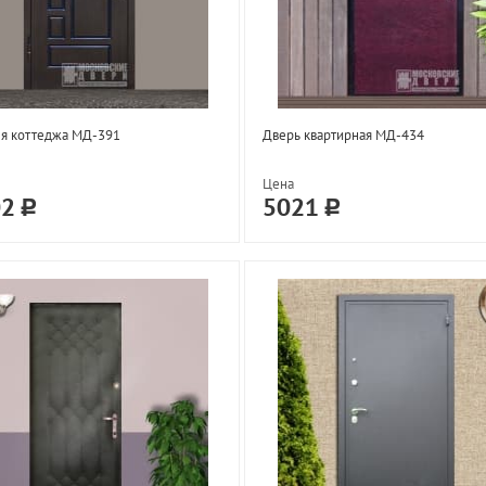
ля коттеджа МД-391
Дверь квартирная МД-434
Цена
02
5021