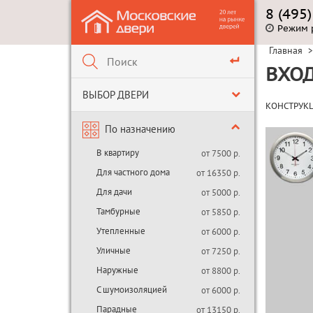
8 (495
Режим 
Главная
>
ВХОД
ВЫБОР ДВЕРИ
КОНСТРУК
По назначению
В квартиру
от 7500 р.
Для частного дома
от 16350 р.
Для дачи
от 5000 р.
Тамбурные
от 5850 р.
Утепленные
от 6000 р.
Уличные
от 7250 р.
Наружные
от 8800 р.
С шумоизоляцией
от 6000 р.
Парадные
от 13150 р.