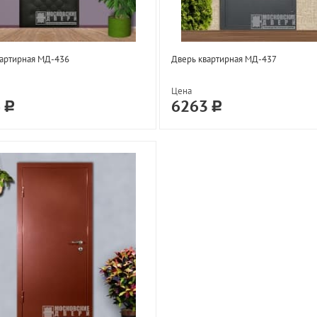
вартирная МД-436
Дверь квартирная МД-437
Цена
6
6263