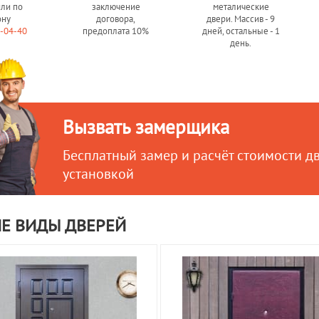
или по
заключение
металические
ону
договора,
двери. Массив - 9
0-04-40
предоплата 10%
дней, остальные - 1
день.
Вызвать замерщика
Бесплатный замер и расчёт стоимости д
установкой
Е ВИДЫ ДВЕРЕЙ