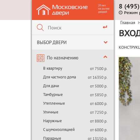
8 (495
Режим 
Главная
>
ВХОД
ВЫБОР ДВЕРИ
КОНСТРУК
По назначению
В квартиру
от 7500 р.
Для частного дома
от 16350 р.
Для дачи
от 5000 р.
Тамбурные
от 5850 р.
Утепленные
от 6000 р.
Уличные
от 7250 р.
Наружные
от 8800 р.
С шумоизоляцией
от 6000 р.
Парадные
от 13150 р.