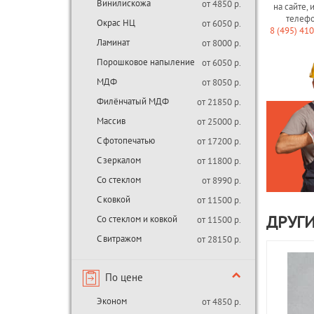
Винилискожа
от 4850 р.
на сайте, 
телеф
Окрас НЦ
от 6050 р.
8 (495) 41
Ламинат
от 8000 р.
Порошковое напыление
от 6050 р.
МДФ
от 8050 р.
Филёнчатый МДФ
от 21850 р.
Массив
от 25000 р.
С фотопечатью
от 17200 р.
С зеркалом
от 11800 р.
Со стеклом
от 8990 р.
С ковкой
от 11500 р.
Со стеклом и ковкой
от 11500 р.
ДРУГИ
С витражом
от 28150 р.
По цене
Эконом
от 4850 р.