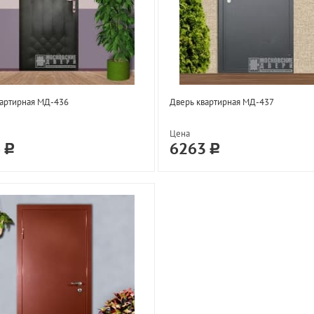
вартирная МД-436
Дверь квартирная МД-437
Цена
6
6263