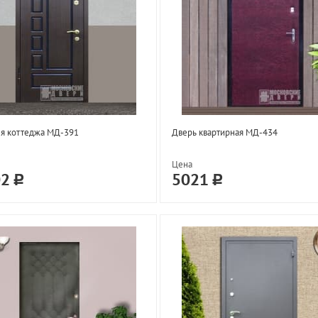
ля коттеджа МД-391
Дверь квартирная МД-434
Цена
02
5021