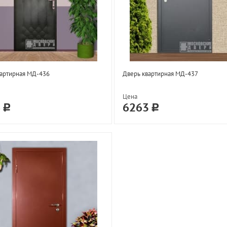
вартирная МД-436
Дверь квартирная МД-437
Цена
6
6263