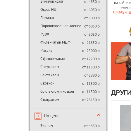
Винилискожа
от 4850 р.
на сайте, 
телеф
Окрас НЦ
от 6050 р.
8 (495) 41
Ламинат
от 8000 р.
Порошковое напыление
от 6050 р.
МДФ
от 8050 р.
Филёнчатый МДФ
от 21850 р.
Массив
от 25000 р.
С фотопечатью
от 17200 р.
С зеркалом
от 11800 р.
Со стеклом
от 8990 р.
С ковкой
от 11500 р.
Со стеклом и ковкой
от 11500 р.
ДРУГИ
С витражом
от 28150 р.
По цене
Эконом
от 4850 р.