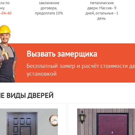
или по
заключение
металические
ону
договора,
двери. Массив - 9
0-04-40
предоплата 10%
дней, остальные - 1
день.
Вызвать замерщика
Бесплатный замер и расчёт стоимости д
установкой
Е ВИДЫ ДВЕРЕЙ