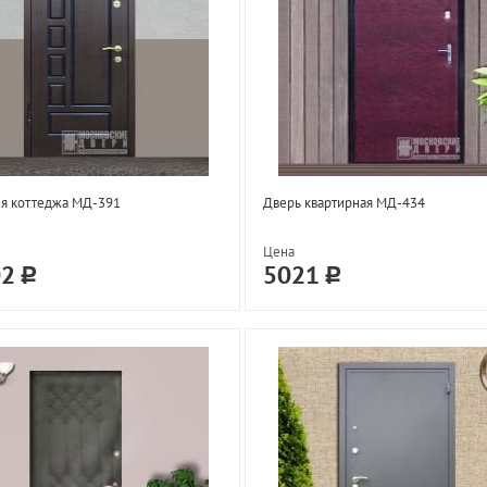
ля коттеджа МД-391
Дверь квартирная МД-434
Цена
02
5021