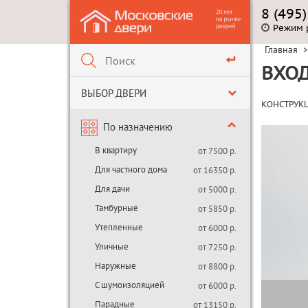
8 (495
Режим 
Главная
>
ВХОД
ВЫБОР ДВЕРИ
КОНСТРУК
По назначению
В квартиру
от 7500 р.
Для частного дома
от 16350 р.
Для дачи
от 5000 р.
Тамбурные
от 5850 р.
Утепленные
от 6000 р.
Уличные
от 7250 р.
Наружные
от 8800 р.
С шумоизоляцией
от 6000 р.
Парадные
от 13150 р.