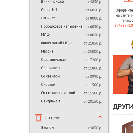
Винилискожа
от 4850 р.
Окрас НЦ
от 6050 р.
Оформите
на сайте, 
Ламинат
от 8000 р.
телеф
8 (495) 41
Порошковое напыление
от 6050 р.
МДФ
от 8050 р.
Филёнчатый МДФ
от 21850 р.
Массив
от 25000 р.
С фотопечатью
от 17200 р.
С зеркалом
от 11800 р.
Со стеклом
от 8990 р.
С ковкой
от 11500 р.
Со стеклом и ковкой
от 11500 р.
С витражом
от 28150 р.
ДРУГИ
По цене
Эконом
от 4850 р.