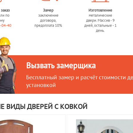
 заказ
Замер
Изготовление
или по
заключение
металические
ону
договора,
двери. Массив - 9
0-04-40
предоплата 10%
дней, остальные - 1
день.
Вызвать замерщика
Бесплатный замер и расчёт стоимости д
установкой
Е ВИДЫ ДВЕРЕЙ С КОВКОЙ