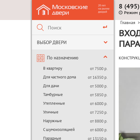
8 (495
Режим 
Главная
>
ВХОД
ВЫБОР ДВЕРИ
ПАР
По назначению
КОНСТРУК
В квартиру
от 7500 р.
Для частного дома
от 16350 р.
Для дачи
от 5000 р.
Тамбурные
от 5850 р.
Утепленные
от 6000 р.
Уличные
от 7250 р.
Наружные
от 8800 р.
С шумоизоляцией
от 6000 р.
Парадные
от 13150 р.