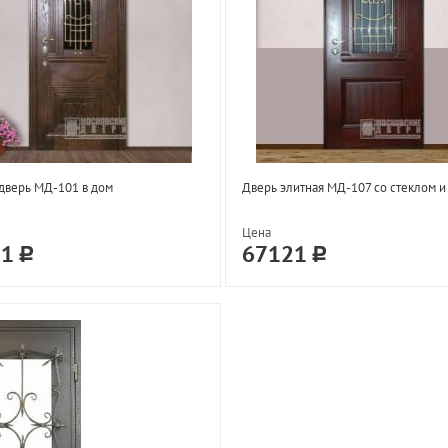
дверь МД-101 в дом
Дверь элитная МД-107 со стеклом и
Цена
71
67121