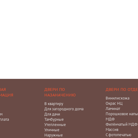
НАЯ
ДВЕРИ ПО
ДВЕРИ ПО ОТД
МАЦИЯ
НАЗАНАЧЕНИЮ
Винилискожа
Окрас НЦ
В квартиру
Ламинат
Для загородного дома
Порошковое напы
ам
Для дачи
МДФ
плата
Тамбурные
Филёнчатый МДФ
Утепленные
Массив
Уличные
С фотопечатью
Наружные