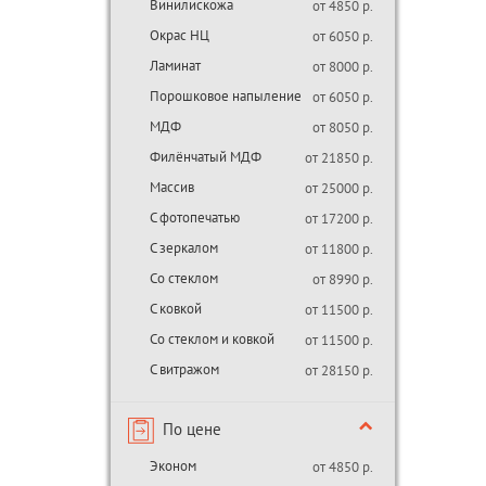
Винилискожа
от 4850 р.
Окрас НЦ
от 6050 р.
Ламинат
от 8000 р.
Порошковое напыление
от 6050 р.
МДФ
от 8050 р.
Филёнчатый МДФ
от 21850 р.
Массив
от 25000 р.
С фотопечатью
от 17200 р.
С зеркалом
от 11800 р.
Со стеклом
от 8990 р.
С ковкой
от 11500 р.
Со стеклом и ковкой
от 11500 р.
С витражом
от 28150 р.
По цене
Эконом
от 4850 р.