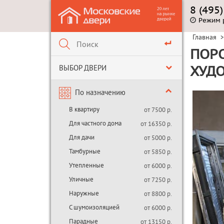
8 (495
Режим 
Главная
>
ПОРО
ВЫБОР ДВЕРИ
ХУД
По назначению
В квартиру
от 7500 р.
Для частного дома
от 16350 р.
Для дачи
от 5000 р.
Тамбурные
от 5850 р.
Утепленные
от 6000 р.
Уличные
от 7250 р.
Наружные
от 8800 р.
С шумоизоляцией
от 6000 р.
Парадные
от 13150 р.