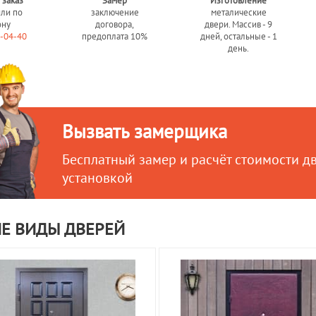
 заказ
Замер
Изготовление
или по
заключение
металические
ону
договора,
двери. Массив - 9
0-04-40
предоплата 10%
дней, остальные - 1
день.
Вызвать замерщика
Бесплатный замер и расчёт стоимости д
установкой
Е ВИДЫ ДВЕРЕЙ