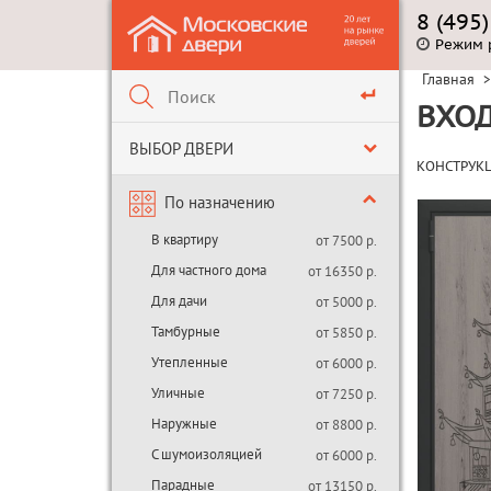
8 (495
Режим 
Главная
>
ВХОД
ВЫБОР ДВЕРИ
КОНСТРУК
По назначению
В квартиру
от 7500 р.
Для частного дома
от 16350 р.
Для дачи
от 5000 р.
Тамбурные
от 5850 р.
Утепленные
от 6000 р.
Уличные
от 7250 р.
Наружные
от 8800 р.
С шумоизоляцией
от 6000 р.
Парадные
от 13150 р.