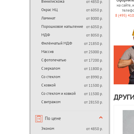
Оформите
Винилискожа
от 4850 р.
на сайте, 
Окрас НЦ
от 6050 р.
телеф
8 (495) 41
Ламинат
от 8000 р.
Порошковое напыление
от 6050 р.
МДФ
от 8050 р.
Филёнчатый МДФ
от 21850 р.
Массив
от 25000 р.
С фотопечатью
от 17200 р.
С зеркалом
от 11800 р.
Со стеклом
от 8990 р.
С ковкой
от 11500 р.
Со стеклом и ковкой
от 11500 р.
ДРУГИ
С витражом
от 28150 р.
По цене
Эконом
от 4850 р.