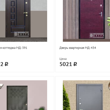
ля коттеджа МД-391
Дверь квартирная МД-434
Цена
02
5021