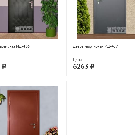
вартирная МД-436
Дверь квартирная МД-437
Цена
6
6263