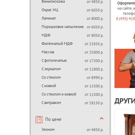
Винилискожа
от 4850 р.
Оформите
на сайте, 
Окрас НЦ
от 6050 р.
телеф
Ламинат
от 8000 р.
8 (495) 41
Порошковое напыление
от 6050 р.
МДФ
от 8050 р.
Филёнчатый МДФ
от 21850 р.
Массив
от 25000 р.
С фотопечатью
от 17200 р.
С зеркалом
от 11800 р.
Со стеклом
от 8990 р.
С ковкой
от 11500 р.
Со стеклом и ковкой
от 11500 р.
ДРУГИ
С витражом
от 28150 р.
По цене
Эконом
от 4850 р.