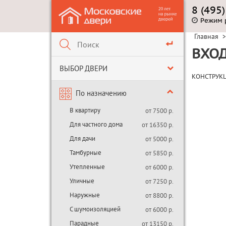
8 (495
Режим 
Главная
>
ВХОД
ВЫБОР ДВЕРИ
КОНСТРУК
По назначению
В квартиру
от 7500 р.
Для частного дома
от 16350 р.
Для дачи
от 5000 р.
Тамбурные
от 5850 р.
Утепленные
от 6000 р.
Уличные
от 7250 р.
Наружные
от 8800 р.
С шумоизоляцией
от 6000 р.
Парадные
от 13150 р.