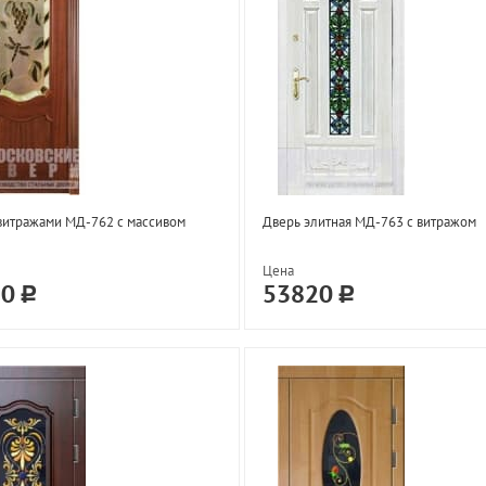
витражами МД-762 с массивом
Дверь элитная МД-763 с витражом
Цена
20
53820