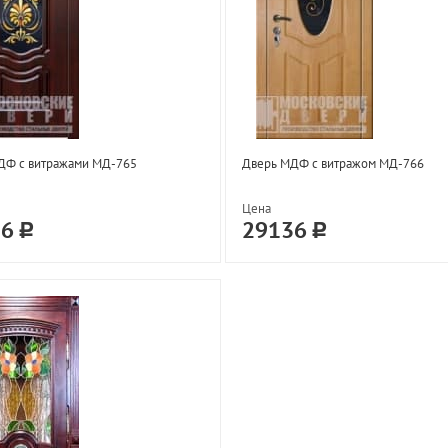
ДФ с витражами МД-765
Дверь МДФ с витражом МД-766
Цена
36
29136