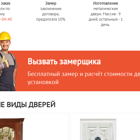
 заказ
Замер
Изготовление
или по
заключение
металические
ону
договора,
двери. Массив - 9
0-04-40
предоплата 10%
дней, остальные - 1
день.
Вызвать замерщика
Бесплатный замер и расчёт стоимости д
установкой
Е ВИДЫ ДВЕРЕЙ