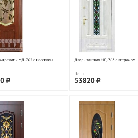
витражами МД-762 с массивом
Дверь элитная МД-763 с витражом
Цена
20
53820