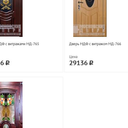
ДФ с витражами МД-765
Дверь МДФ с витражом МД-766
Цена
36
29136