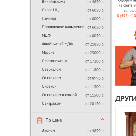
Оформите
Винилискожа
от 4850 р.
на сайте, 
Окрас НЦ
от 6050 р.
телеф
8 (495) 41
Ламинат
от 8000 р.
Порошковое напыление
от 6050 р.
МДФ
от 8050 р.
Филёнчатый МДФ
от 21850 р.
Массив
от 25000 р.
С фотопечатью
от 17200 р.
С зеркалом
от 11800 р.
Со стеклом
от 8990 р.
С ковкой
от 11500 р.
Со стеклом и ковкой
от 11500 р.
ДРУГИ
С витражом
от 28150 р.
По цене
Эконом
от 4850 р.