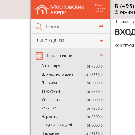
8 (495
Режим 
Главная
>
ВХОД
ВЫБОР ДВЕРИ
КОНСТРУК
По назначению
В квартиру
от 7500 р.
Для частного дома
от 16350 р.
Для дачи
от 5000 р.
Тамбурные
от 5850 р.
Утепленные
от 6000 р.
Уличные
от 7250 р.
Наружные
от 8800 р.
С шумоизоляцией
от 6000 р.
Парадные
от 13150 р.