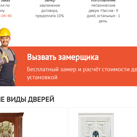
 заказ
Замер
Изготовление
или по
заключение
металические
ону
договора,
двери. Массив - 9
0-04-40
предоплата 10%
дней, остальные - 1
день.
Вызвать замерщика
Бесплатный замер и расчёт стоимости д
установкой
Е ВИДЫ ДВЕРЕЙ