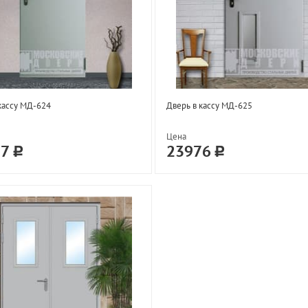
кассу МД-624
Дверь в кассу МД-625
Цена
37
23976