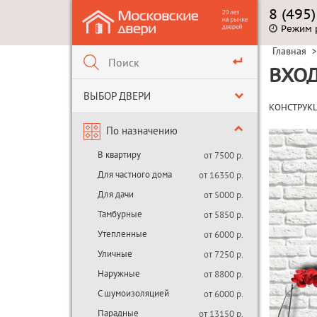
8 (495
Режим 
Главная
>
ВХОД
ВЫБОР ДВЕРИ
КОНСТРУК
По назначению
В квартиру
от 7500 р.
Для частного дома
от 16350 р.
Для дачи
от 5000 р.
Тамбурные
от 5850 р.
Утепленные
от 6000 р.
Уличные
от 7250 р.
Наружные
от 8800 р.
С шумоизоляцией
от 6000 р.
Парадные
от 13150 р.