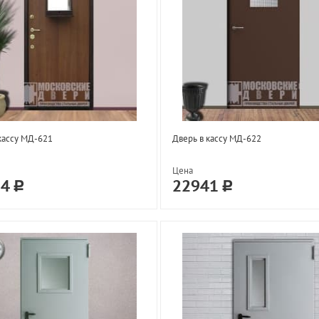
кассу МД-621
Дверь в кассу МД-622
Цена
34
22941