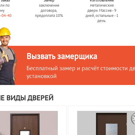
 заказ
Замер
Изготовление
или по
заключение
металические
ону
договора,
двери. Массив - 9
0-04-40
предоплата 10%
дней, остальные - 1
день.
Вызвать замерщика
Бесплатный замер и расчёт стоимости д
установкой
Е ВИДЫ ДВЕРЕЙ