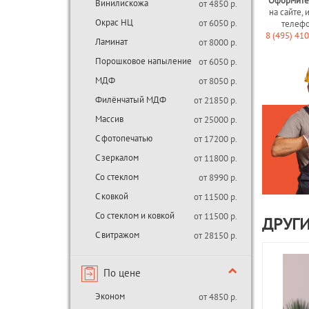
Оформите
Винилискожа
от 4850 р.
на сайте, 
Окрас НЦ
от 6050 р.
телеф
8 (495) 41
Ламинат
от 8000 р.
Порошковое напыление
от 6050 р.
МДФ
от 8050 р.
Филёнчатый МДФ
от 21850 р.
Массив
от 25000 р.
С фотопечатью
от 17200 р.
С зеркалом
от 11800 р.
Со стеклом
от 8990 р.
С ковкой
от 11500 р.
Со стеклом и ковкой
от 11500 р.
ДРУГИ
С витражом
от 28150 р.
По цене
Эконом
от 4850 р.