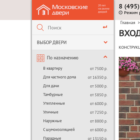
8 (495
Режим 
Главная
>
ВХОД
ВЫБОР ДВЕРИ
КОНСТРУК
По назначению
В квартиру
от 7500 р.
Для частного дома
от 16350 р.
Для дачи
от 5000 р.
Тамбурные
от 5850 р.
Утепленные
от 6000 р.
Уличные
от 7250 р.
Наружные
от 8800 р.
С шумоизоляцией
от 6000 р.
Парадные
от 13150 р.