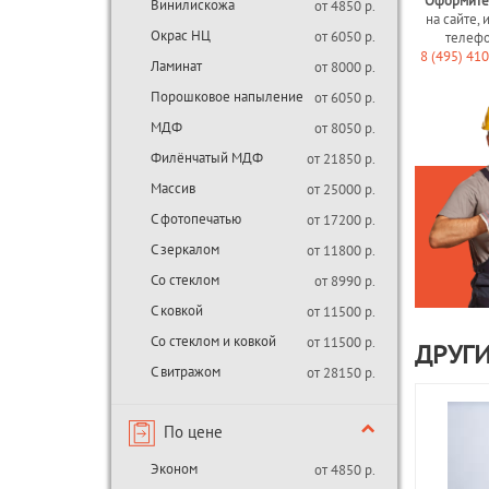
Оформите
Винилискожа
от 4850 р.
на сайте, 
Окрас НЦ
от 6050 р.
телеф
8 (495) 41
Ламинат
от 8000 р.
Порошковое напыление
от 6050 р.
МДФ
от 8050 р.
Филёнчатый МДФ
от 21850 р.
Массив
от 25000 р.
С фотопечатью
от 17200 р.
С зеркалом
от 11800 р.
Со стеклом
от 8990 р.
С ковкой
от 11500 р.
Со стеклом и ковкой
от 11500 р.
ДРУГИ
С витражом
от 28150 р.
По цене
Эконом
от 4850 р.