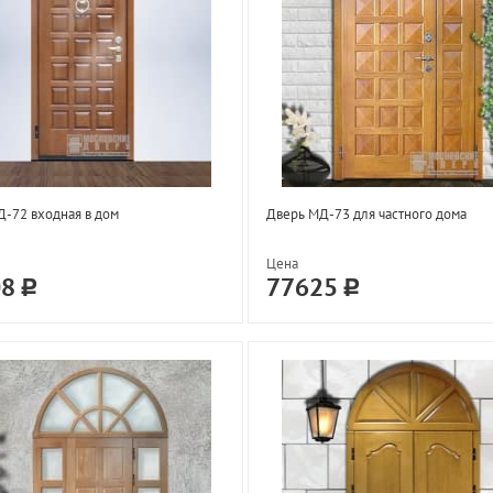
-72 входная в дом
Дверь МД-73 для частного дома
Цена
08
77625