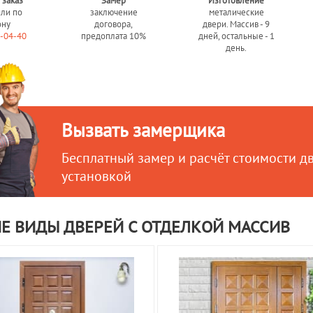
 заказ
Замер
Изготовление
или по
заключение
металические
ону
договора,
двери. Массив - 9
0-04-40
предоплата 10%
дней, остальные - 1
день.
Вызвать замерщика
Бесплатный замер и расчёт стоимости д
установкой
Е ВИДЫ ДВЕРЕЙ С ОТДЕЛКОЙ МАССИВ