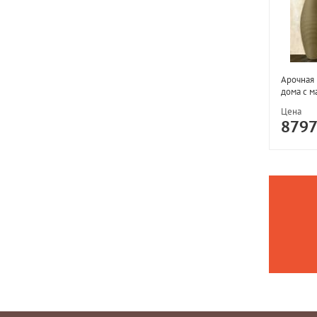
Арочная 
дома с м
Цена
879