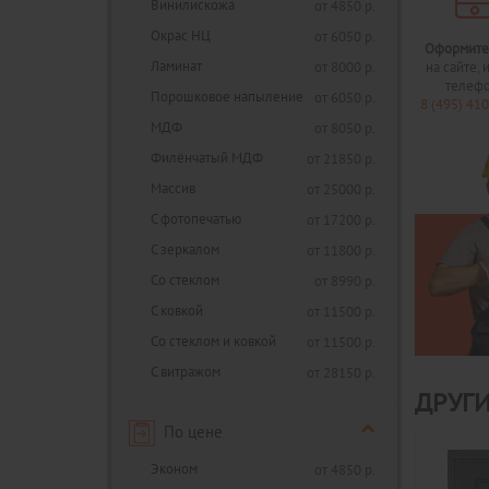
Винилискожа
от 4850 р.
Окрас НЦ
от 6050 р.
Оформите
Ламинат
от 8000 р.
на сайте, 
телеф
Порошковое напыление
от 6050 р.
8 (495) 41
МДФ
от 8050 р.
Филёнчатый МДФ
от 21850 р.
Массив
от 25000 р.
С фотопечатью
от 17200 р.
С зеркалом
от 11800 р.
Со стеклом
от 8990 р.
С ковкой
от 11500 р.
Со стеклом и ковкой
от 11500 р.
С витражом
от 28150 р.
ДРУГИ
По цене
Эконом
от 4850 р.