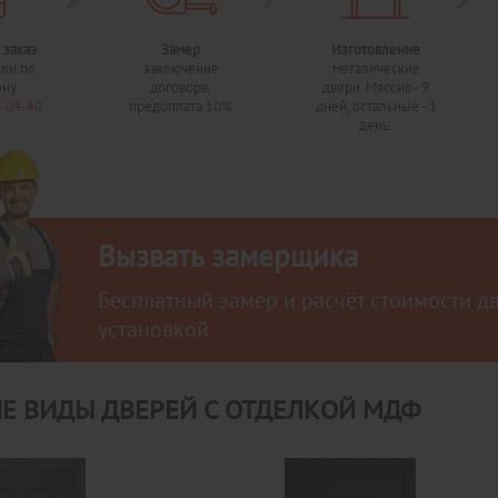
 заказ
Замер
Изготовление
или по
заключение
металические
ону
договора,
двери. Массив - 9
0-04-40
предоплата 10%
дней, остальные - 1
день.
Вызвать замерщика
Бесплатный замер и расчёт стоимости д
установкой
Е ВИДЫ ДВЕРЕЙ С ОТДЕЛКОЙ МДФ