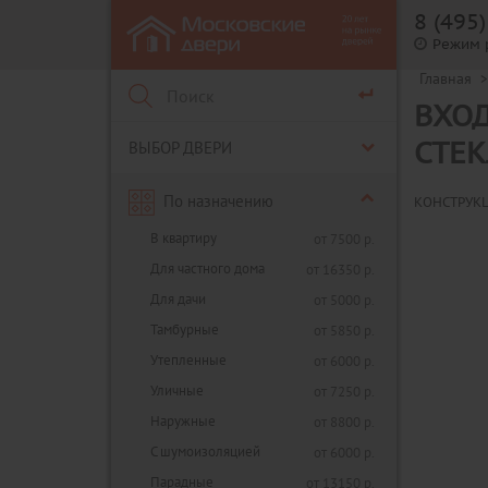
8 (495
Режим 
Главная
>
ВХОД
ВЫБОР ДВЕРИ
СТЕК
По назначению
КОНСТРУК
В квартиру
от 7500 р.
Для частного дома
от 16350 р.
Для дачи
от 5000 р.
Тамбурные
от 5850 р.
Утепленные
от 6000 р.
Уличные
от 7250 р.
Наружные
от 8800 р.
С шумоизоляцией
от 6000 р.
Парадные
от 13150 р.