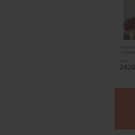
Металлич
с термо
Цена
242