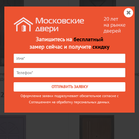
Запишитесь на
бесплатный
замер сейчас и получите
скидку
металлическая дверь в квартиру
Входная металлическая дверь в ква
МДФ
МД-32, МДФ
ОТПРАВИТЬ ЗАЯВКУ
Цена
02
24202
Оформление заявки подразумевает обязательное согласие с
Соглашением на обработку персональных данных.