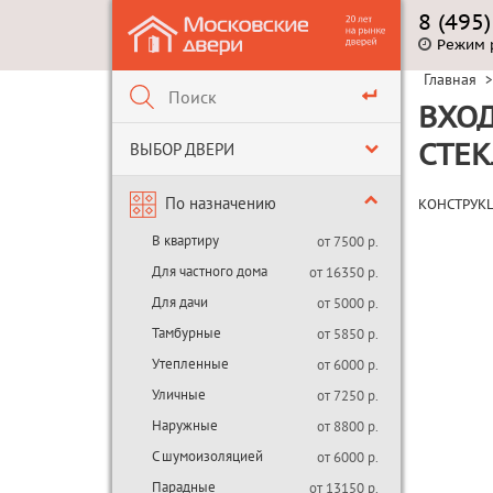
8 (495
Режим 
Главная
>
ВХОД
ВЫБОР ДВЕРИ
СТЕК
По назначению
КОНСТРУК
В квартиру
от 7500 р.
Для частного дома
от 16350 р.
Для дачи
от 5000 р.
Тамбурные
от 5850 р.
Утепленные
от 6000 р.
Уличные
от 7250 р.
Наружные
от 8800 р.
С шумоизоляцией
от 6000 р.
Парадные
от 13150 р.