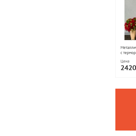
Металлич
с термо
Цена
242