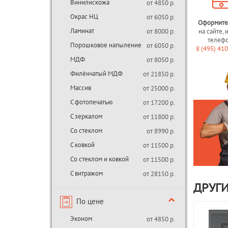
Винилискожа
от 4850 р.
Окрас НЦ
от 6050 р.
Оформите
Ламинат
от 8000 р.
на сайте, 
телеф
Порошковое напыление
от 6050 р.
8 (495) 41
МДФ
от 8050 р.
Филёнчатый МДФ
от 21850 р.
Массив
от 25000 р.
С фотопечатью
от 17200 р.
С зеркалом
от 11800 р.
Со стеклом
от 8990 р.
С ковкой
от 11500 р.
Со стеклом и ковкой
от 11500 р.
С витражом
от 28150 р.
ДРУГИ
По цене
Эконом
от 4850 р.