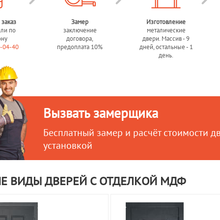
 заказ
Замер
Изготовление
или по
заключение
металические
ону
договора,
двери. Массив - 9
0-04-40
предоплата 10%
дней, остальные - 1
день.
Вызвать замерщика
Бесплатный замер и расчёт стоимости д
установкой
Е ВИДЫ ДВЕРЕЙ С ОТДЕЛКОЙ МДФ