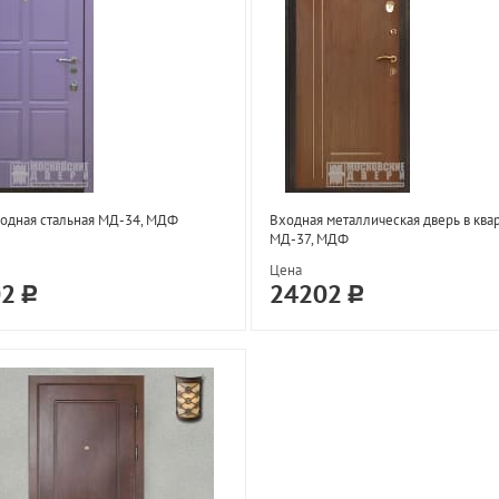
одная стальная МД-34, МДФ
Входная металлическая дверь в ква
МД-37, МДФ
Цена
02
24202