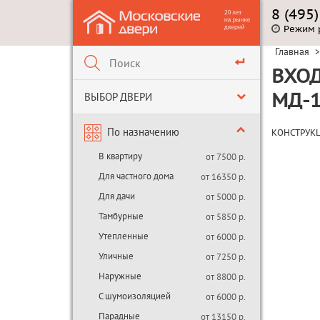
8 (495
Режим 
Главная
>
ВХОД
ВЫБОР ДВЕРИ
МД-1
По назначению
КОНСТРУК
В квартиру
от 7500 р.
Для частного дома
от 16350 р.
Для дачи
от 5000 р.
Тамбурные
от 5850 р.
Утепленные
от 6000 р.
Уличные
от 7250 р.
Наружные
от 8800 р.
С шумоизоляцией
от 6000 р.
Парадные
от 13150 р.