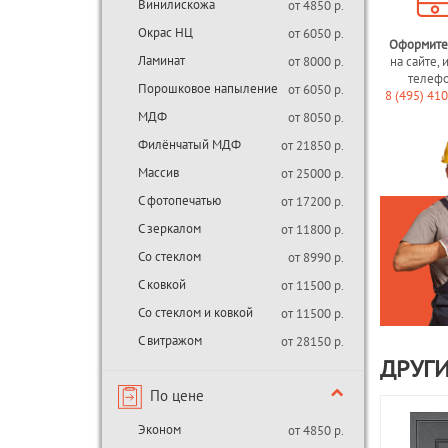
Винилискожа
от 4850 р.
Окрас НЦ
от 6050 р.
Оформите
Ламинат
от 8000 р.
на сайте, 
телеф
Порошковое напыление
от 6050 р.
8 (495) 41
МДФ
от 8050 р.
Филёнчатый МДФ
от 21850 р.
Массив
от 25000 р.
С фотопечатью
от 17200 р.
С зеркалом
от 11800 р.
Со стеклом
от 8990 р.
С ковкой
от 11500 р.
Со стеклом и ковкой
от 11500 р.
С витражом
от 28150 р.
ДРУГИ
По цене
Эконом
от 4850 р.