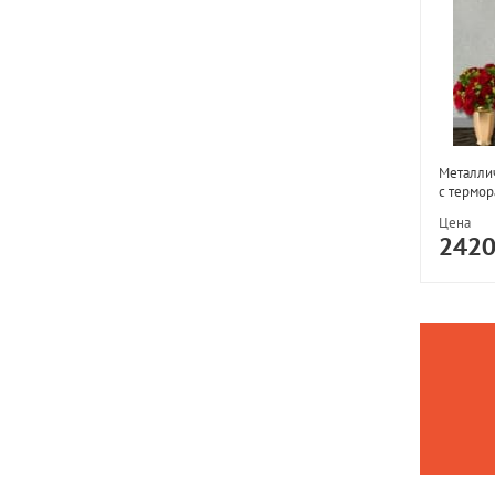
Металлич
с термо
Цена
242