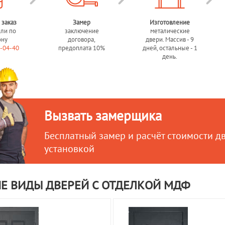
 заказ
Замер
Изготовление
или по
заключение
металические
ону
договора,
двери. Массив - 9
0-04-40
предоплата 10%
дней, остальные - 1
день.
Вызвать замерщика
Бесплатный замер и расчёт стоимости д
установкой
Е ВИДЫ ДВЕРЕЙ С ОТДЕЛКОЙ МДФ