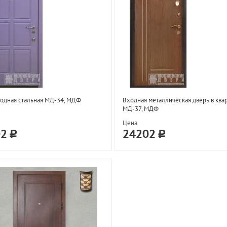
одная стальная МД-34, МДФ
Входная металлическая дверь в ква
МД-37, МДФ
Цена
02
24202