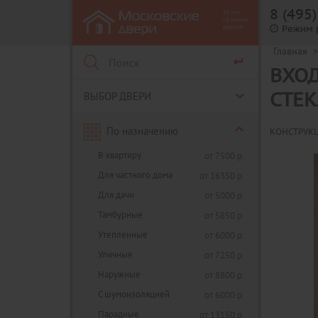
8 (495
Режим 
Главная
>
ВХОД
ВЫБОР ДВЕРИ
СТЕК
По назначению
КОНСТРУК
В квартиру
от 7500 р.
Для частного дома
от 16350 р.
Для дачи
от 5000 р.
Тамбурные
от 5850 р.
Утепленные
от 6000 р.
Уличные
от 7250 р.
Наружные
от 8800 р.
С шумоизоляцией
от 6000 р.
Парадные
от 13150 р.