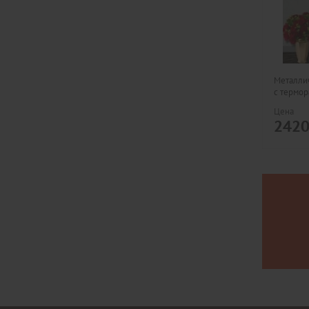
Металлич
с термо
Цена
242