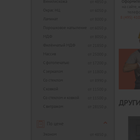
Винилискожа
Оформите
от 4850 р.
на сайте, 
Окрас НЦ
от 6050 р.
телеф
8 (495) 41
Ламинат
от 8000 р.
Порошковое напыление
от 6050 р.
МДФ
от 8050 р.
Филёнчатый МДФ
от 21850 р.
Массив
от 25000 р.
С фотопечатью
от 17200 р.
С зеркалом
от 11800 р.
Со стеклом
от 8990 р.
С ковкой
от 11500 р.
Со стеклом и ковкой
от 11500 р.
ДРУГИ
С витражом
от 28150 р.
По цене
Эконом
от 4850 р.