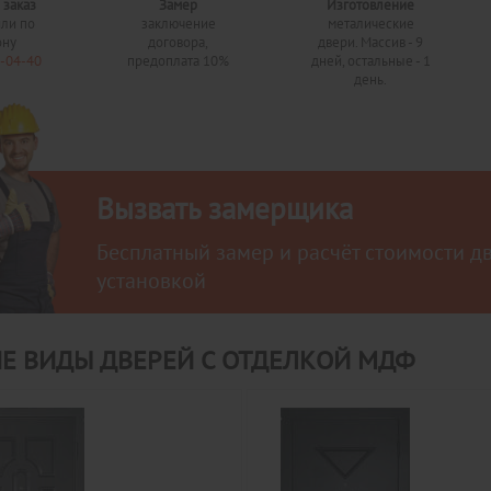
 заказ
Замер
Изготовление
или по
заключение
металические
ону
договора,
двери. Массив - 9
0-04-40
предоплата 10%
дней, остальные - 1
день.
Вызвать замерщика
Бесплатный замер и расчёт стоимости д
установкой
Е ВИДЫ ДВЕРЕЙ С ОТДЕЛКОЙ МДФ