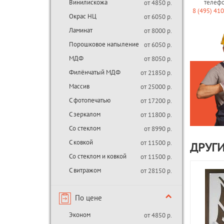
Винилискожа
телеф
от 4850 р.
8 (495) 41
Окрас НЦ
от 6050 р.
Ламинат
от 8000 р.
Порошковое напыление
от 6050 р.
МДФ
от 8050 р.
Филёнчатый МДФ
от 21850 р.
Массив
от 25000 р.
С фотопечатью
от 17200 р.
С зеркалом
от 11800 р.
Со стеклом
от 8990 р.
С ковкой
от 11500 р.
ДРУГ
Со стеклом и ковкой
от 11500 р.
С витражом
от 28150 р.
По цене
Эконом
от 4850 р.