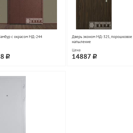
тамбур с окрасом МД-244
Дверь эконом МД-325, порошковое
напыление
Цена
58
14887