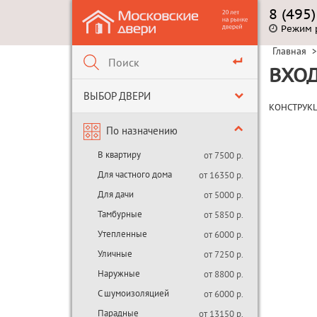
8 (495
Режим 
Главная
>
ВХОД
ВЫБОР ДВЕРИ
КОНСТРУК
По назначению
В квартиру
от 7500 р.
Для частного дома
от 16350 р.
Для дачи
от 5000 р.
Тамбурные
от 5850 р.
Утепленные
от 6000 р.
Уличные
от 7250 р.
Наружные
от 8800 р.
С шумоизоляцией
от 6000 р.
Парадные
от 13150 р.