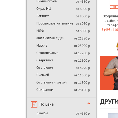
Винилискожа
от 4850 р.
Окрас НЦ
от 6050 р.
Ламинат
от 8000 р.
Оформите
на сайте, 
Порошковое напыление
от 6050 р.
телеф
8 (495) 41
МДФ
от 8050 р.
Филёнчатый МДФ
от 21850 р.
Массив
от 25000 р.
С фотопечатью
от 17200 р.
С зеркалом
от 11800 р.
Со стеклом
от 8990 р.
С ковкой
от 11500 р.
Со стеклом и ковкой
от 11500 р.
С витражом
от 28150 р.
ДРУГИ
По цене
Эконом
от 4850 р.