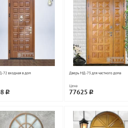
-72 входная в дом
Дверь МД-73 для частного дома
Цена
08
77625