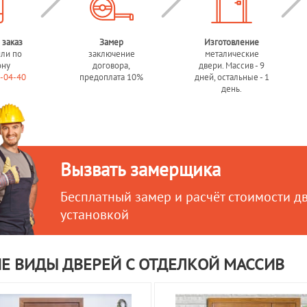
 заказ
Замер
Изготовление
или по
заключение
металические
ону
договора,
двери. Массив - 9
0-04-40
предоплата 10%
дней, остальные - 1
день.
Вызвать замерщика
Бесплатный замер и расчёт стоимости д
установкой
Е ВИДЫ ДВЕРЕЙ С ОТДЕЛКОЙ МАССИВ