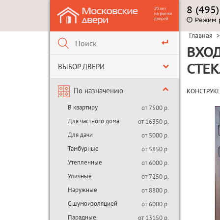
8 (495
Режим 
Главная
>
ВХОД
ВЫБОР ДВЕРИ
СТЕ
По назначению
КОНСТРУК
В квартиру
от 7500 р.
Для частного дома
от 16350 р.
Для дачи
от 5000 р.
Тамбурные
от 5850 р.
Утепленные
от 6000 р.
Уличные
от 7250 р.
Наружные
от 8800 р.
С шумоизоляцией
от 6000 р.
Парадные
от 13150 р.