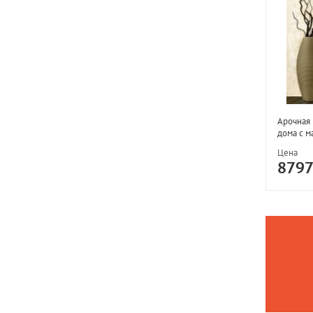
Арочная 
дома с м
Цена
879