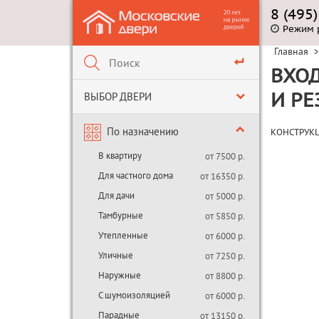
8 (495
Режим 
Главная
>
ВХОД
ВЫБОР ДВЕРИ
И РЕ
По назначению
КОНСТРУК
В квартиру
от 7500 р.
Для частного дома
от 16350 р.
Для дачи
от 5000 р.
Тамбурные
от 5850 р.
Утепленные
от 6000 р.
Уличные
от 7250 р.
Наружные
от 8800 р.
С шумоизоляцией
от 6000 р.
Парадные
от 13150 р.