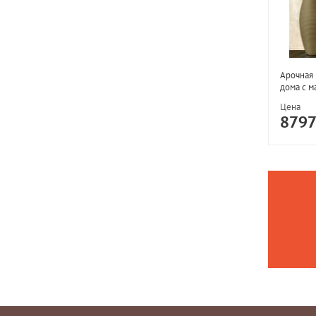
Арочная 
дома с м
Цена
879