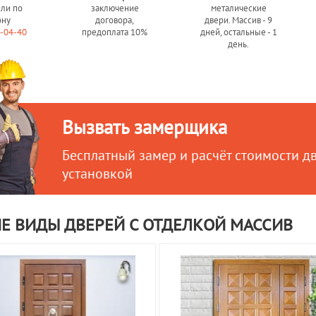
или по
заключение
металические
ону
договора,
двери. Массив - 9
0-04-40
предоплата 10%
дней, остальные - 1
день.
Вызвать замерщика
Бесплатный замер и расчёт стоимости д
установкой
Е ВИДЫ ДВЕРЕЙ С ОТДЕЛКОЙ МАССИВ