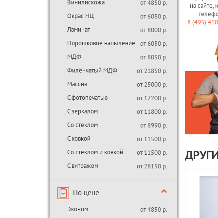
Винилискожа
от 4850 р.
на сайте, 
телеф
Окрас НЦ
от 6050 р.
8 (495) 41
Ламинат
от 8000 р.
Порошковое напыление
от 6050 р.
МДФ
от 8050 р.
Филёнчатый МДФ
от 21850 р.
Массив
от 25000 р.
С фотопечатью
от 17200 р.
С зеркалом
от 11800 р.
Со стеклом
от 8990 р.
С ковкой
от 11500 р.
Со стеклом и ковкой
от 11500 р.
ДРУГИ
С витражом
от 28150 р.
По цене
Эконом
от 4850 р.