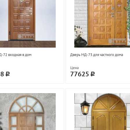
-72 входная в дом
Дверь МД-73 для частного дома
Цена
08
77625