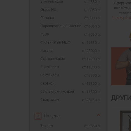
Винилискожа
от 4850 р.
Оформите
на сайте, 
Окрас НЦ
от 6050 р.
телеф
Ламинат
от 8000 р.
8 (495) 41
Порошковое напыление
от 6050 р.
МДФ
от 8050 р.
Филёнчатый МДФ
от 21850 р.
Массив
от 25000 р.
С фотопечатью
от 17200 р.
С зеркалом
от 11800 р.
Со стеклом
от 8990 р.
С ковкой
от 11500 р.
Со стеклом и ковкой
от 11500 р.
ДРУГ
С витражом
от 28150 р.
По цене
Эконом
от 4850 р.