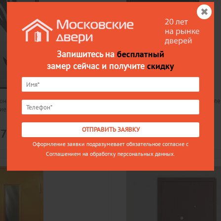
Запишитесь на
бесплатный
замер сейчас и получите
скидку
коном МД-19, порошковое
Дверь МД-122, порошковое напыл
ие
Цена
ОТПРАВИТЬ ЗАЯВКУ
87
21165
Оформление заявки подразумевает обязательное согласие с
Соглашением на обработку персональных данных.