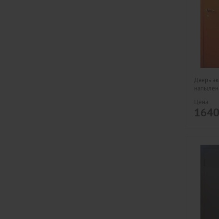
Дверь э
напылени
Цена
164