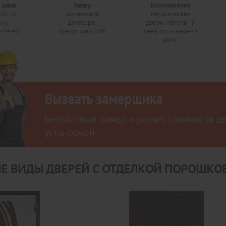
 заказ
Замер
Изготовление
или по
заключение
металические
ону
договора,
двери. Массив - 9
0-04-40
предоплата 10%
дней, остальные - 1
день.
Вызвать замерщика
Бесплатный замер и расчёт стоимости д
установкой
ИЕ ВИДЫ ДВЕРЕЙ С ОТДЕЛКОЙ ПОРОШКО