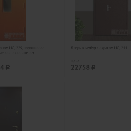
коном МД-229, порошковое
Дверь в тамбур с окрасом МД-244
е со стеклопакетом
Цена
04
22758