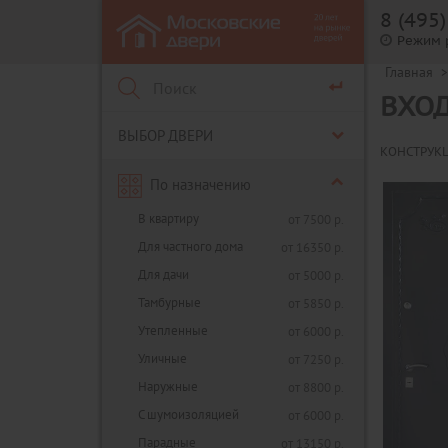
8 (495
Режим 
Главная
>
ВХОД
ВЫБОР ДВЕРИ
КОНСТРУК
По назначению
В квартиру
от 7500 р.
Для частного дома
от 16350 р.
Для дачи
от 5000 р.
Тамбурные
от 5850 р.
Утепленные
от 6000 р.
Уличные
от 7250 р.
Наружные
от 8800 р.
С шумоизоляцией
от 6000 р.
Парадные
от 13150 р.