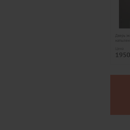
Дверь э
напылен
Цена
195