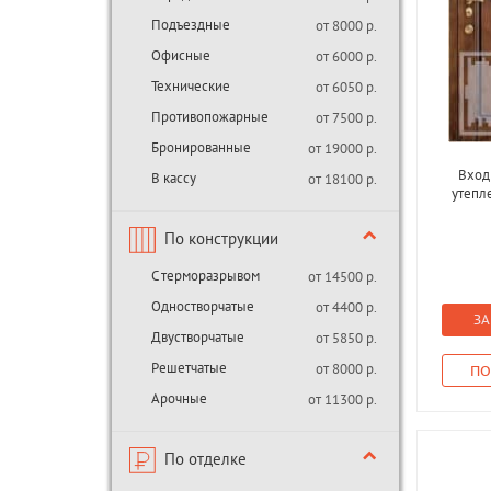
Подъездные
от 8000 р.
Офисные
от 6000 р.
Технические
от 6050 р.
Противопожарные
от 7500 р.
Бронированные
от 19000 р.
Вход
В кассу
от 18100 р.
утепл
По конструкции
С терморазрывом
от 14500 р.
Одностворчатые
от 4400 р.
ЗА
Двустворчатые
от 5850 р.
Решетчатые
от 8000 р.
ПО
Арочные
от 11300 р.
По отделке