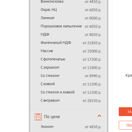
Винилискожа
от 4850 р.
Окрас НЦ
от 6050 р.
Ламинат
от 8000 р.
Порошковое напыление
от 6050 р.
МДФ
от 8050 р.
Филёнчатый МДФ
от 21850 р.
Массив
от 25000 р.
С фотопечатью
от 17200 р.
С зеркалом
от 11800 р.
Кра
Со стеклом
от 8990 р.
С ковкой
от 11500 р.
Со стеклом и ковкой
от 11500 р.
С витражом
от 28150 р.
ЗА
По цене
ПО
Эконом
от 4850 р.