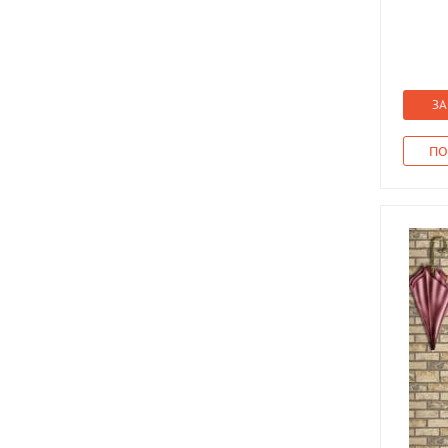
ЗА
ПО