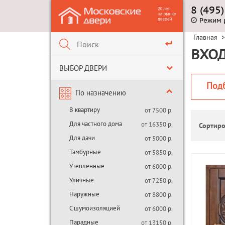
8 (495
Режим 
Главная
>
ВХОД
ВЫБОР ДВЕРИ
Под
По назначению
В квартиру
от 7500 р.
Для частного дома
от 16350 р.
Сортиро
Для дачи
от 5000 р.
Тамбурные
от 5850 р.
Утепленные
от 6000 р.
Уличные
от 7250 р.
Наружные
от 8800 р.
С шумоизоляцией
от 6000 р.
Парадные
от 13150 р.