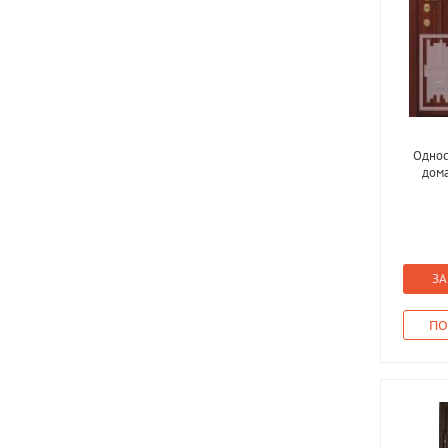
Однос
дома
ЗА
ПО