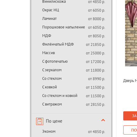
Винилискожа
от 4850 р.
Окрас НЦ
от 6050 р.
Ламинат
от 8000 р.
Порошковое напыление
от 6050 р.
МДФ
от 8050 р.
Филёнчатый МДФ
от 21850 р.
Массив
от 25000 р.
С фотопечатью
от 17200 р.
С зеркалом
от 11800 р.
Со стеклом
от 8990 р.
Дверь М
С ковкой
от 11500 р.
Со стеклом и ковкой
от 11500 р.
С витражом
от 28150 р.
ЗА
По цене
ПО
Эконом
от 4850 р.