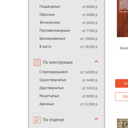
Подъездные
от 8000 р.
Офисные
от 6000 р.
Технические
от 6050 р.
Противопожарные
от 7500 р.
Бронированные
от 19000 р.
В кассу
от 18100 р.
Элит
По конструкции
С терморазрывом
от 14500 р.
Одностворчатые
от 4400 р.
ЗА
Двустворчатые
от 5850 р.
Решетчатые
от 8000 р.
ПО
Арочные
от 11300 р.
По отделке