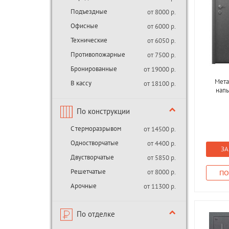
Подъездные
от 8000 р.
Офисные
от 6000 р.
Технические
от 6050 р.
Противопожарные
от 7500 р.
Бронированные
от 19000 р.
Мета
В кассу
от 18100 р.
нап
По конструкции
С терморазрывом
от 14500 р.
Одностворчатые
от 4400 р.
ЗА
Двустворчатые
от 5850 р.
Решетчатые
от 8000 р.
ПО
Арочные
от 11300 р.
По отделке