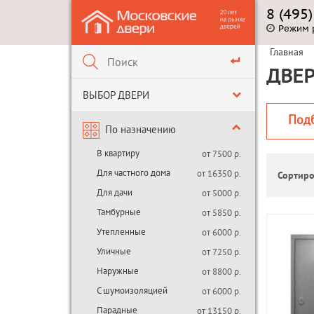
8 (495
Режим 
Главная
ДВЕ
ВЫБОР ДВЕРИ
Под
По назначению
В квартиру
от 7500 р.
Для частного дома
от 16350 р.
Сортиро
Для дачи
от 5000 р.
Тамбурные
от 5850 р.
Утепленные
от 6000 р.
Уличные
от 7250 р.
Наружные
от 8800 р.
С шумоизоляцией
от 6000 р.
Парадные
от 13150 р.