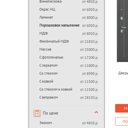
Винилискожа
от 4850 р.
Окрас НЦ
от 6050 р.
Ламинат
от 8000 р.
Порошковое напыление
от 6050 р.
МДФ
от 8050 р.
Филёнчатый МДФ
от 21850 р.
Массив
от 25000 р.
С фотопечатью
от 17200 р.
С зеркалом
от 11800 р.
Дверь
Со стеклом
от 8990 р.
С ковкой
от 11500 р.
Со стеклом и ковкой
от 11500 р.
С витражом
от 28150 р.
ЗА
По цене
ПО
Эконом
от 4850 р.