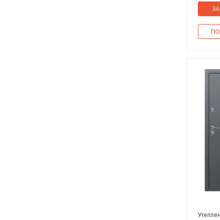
ЗА
ПО
Утепле