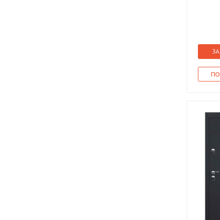
ЗА
ПО