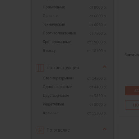
Подъездные
от 8000 р.
Офисные
от 6000 р.
Технические
от 6050 р.
Противопожарные
от 7500 р.
Бронированные
от 19000 р.
В кассу
от 18100 р.
Улична
По конструкции
С терморазрывом
от 14500 р.
Одностворчатые
от 4400 р.
ЗА
Двустворчатые
от 5850 р.
Решетчатые
от 8000 р.
ПО
Арочные
от 11300 р.
По отделке