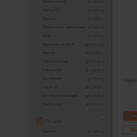
Винилискожа
от 4850 р.
Окрас НЦ
от 6050 р.
Ламинат
от 8000 р.
Порошковое напыление
от 6050 р.
МДФ
от 8050 р.
Филёнчатый МДФ
от 21850 р.
Массив
от 25000 р.
С фотопечатью
от 17200 р.
С зеркалом
от 11800 р.
Со стеклом
от 8990 р.
Наружн
С ковкой
от 11500 р.
Со стеклом и ковкой
от 11500 р.
С витражом
от 28150 р.
ЗА
По цене
ПО
Эконом
от 4850 р.