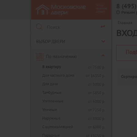
8 (495
Режим 
Главная
ВХОД
ВЫБОР ДВЕРИ
Под
По назначению
В квартиру
от 7500 р.
Для частного дома
от 16350 р.
Сортиро
Для дачи
от 5000 р.
Тамбурные
от 5850 р.
Утепленные
от 6000 р.
Уличные
от 7250 р.
Наружные
от 8800 р.
С шумоизоляцией
от 6000 р.
Парадные
от 13150 р.