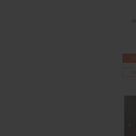
Дв
ЗА
ПО